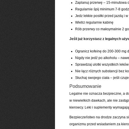
Zaplanuj przerwę – 15-minutowa dr
Regularnie śpij minimum 7-8 godz
Jedz lekkie posiłki przed jazdą i w
Wietrz regularnie kabinę
Rób przerwy co maksymalnie 2 go
Jeśli już korzystasz z legalnych uży
Ogranicz kofeinę do 200-300 mg d
Nigdy nie jedź po alkoholu – nawe
Sprawdzaj ulotki wszystkich leków
Nie łącz różnych substancji bez ko
Słuchaj swojego ciała – jeśli czuje
Podsumowanie
Legalne nie oznacza bezpieczne, a d
w niewielkich dawkach, ale nie zastąp
kierowcy. Leki i suplementy wymagają
Bezpieczeństwo na drodze zaczyna s
organizmu przed wsiadaniem za kiero