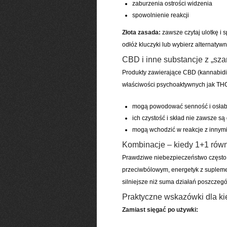
zaburzenia ostrości widzenia
spowolnienie reakcji
Złota zasada:
zawsze czytaj ulotkę i 
odłóż kluczyki lub wybierz alternatywn
CBD i inne substancje z „szar
Produkty zawierające CBD (kannabidio
właściwości psychoaktywnych jak THC
mogą powodować senność i osłab
ich czystość i skład nie zawsze s
mogą wchodzić w reakcje z innymi
Kombinacje – kiedy 1+1 równa
Prawdziwe niebezpieczeństwo często p
przeciwbólowym, energetyk z suplemen
silniejsze niż suma działań poszczeg
Praktyczne wskazówki dla k
Zamiast sięgać po używki: