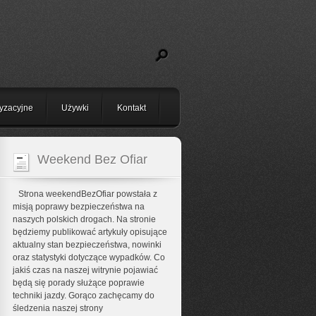
yzacyjne
Używki
Kontakt
Weekend Bez Ofiar
Strona weekendBezOfiar powstała z
misją poprawy bezpieczeństwa na
naszych polskich drogach. Na stronie
będziemy publikować artykuły opisujące
aktualny stan bezpieczeństwa, nowinki
oraz statystyki dotyczące wypadków. Co
jakiś czas na naszej witrynie pojawiać
będą się porady służące poprawie
techniki jazdy. Gorąco zachęcamy do
śledzenia naszej strony