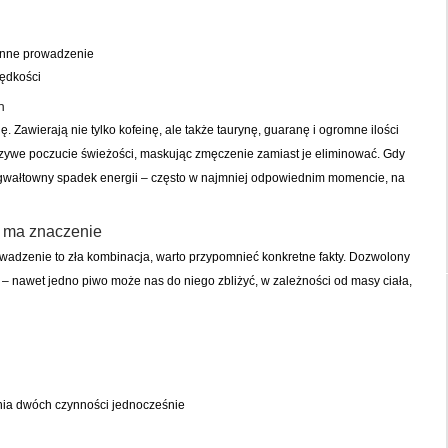
ynne prowadzenie
rędkości
h
 Zawierają nie tylko kofeinę, ale także taurynę, guaranę i ogromne ilości
zywe poczucie świeżości, maskując zmęczenie zamiast je eliminować. Gdy
e gwałtowny spadek energii – często w najmniej odpowiednim momencie, na
” ma znaczenie
owadzenie to zła kombinacja, warto przypomnieć konkretne fakty. Dozwolony
e – nawet jedno piwo może nas do niego zbliżyć, w zależności od masy ciała,
ia dwóch czynności jednocześnie