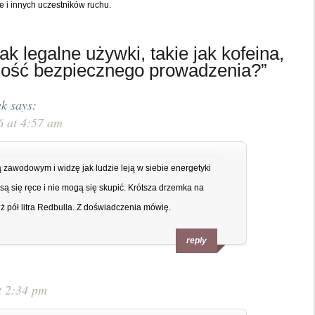
e i innych uczestników ruchu.
k legalne używki, takie jak kofeina,
ność bezpiecznego prowadzenia?”
ek
says:
6 at 4:57 am
zawodowym i widzę jak ludzie leją w siebie energetyki
zęsą się ręce i nie mogą się skupić. Krótsza drzemka na
 pół litra Redbulla. Z doświadczenia mówię.
reply
t 2:34 pm