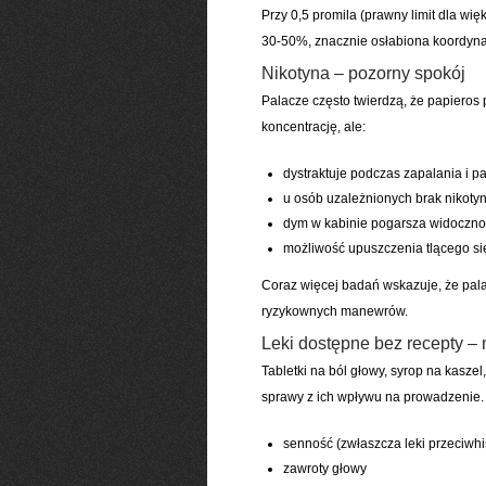
Przy 0,5 promila (prawny limit dla wi
30-50%, znacznie osłabiona koordyna
Nikotyna – pozorny spokój
Palacze często twierdzą, że papieros 
koncentrację, ale:
dystraktuje podczas zapalania i pa
u osób uzależnionych brak nikotyn
dym w kabinie pogarsza widoczno
możliwość upuszczenia tlącego si
Coraz więcej badań wskazuje, że pala
ryzykownych manewrów.
Leki dostępne bez recepty –
Tabletki na ból głowy, syrop na kaszel
sprawy z ich wpływu na prowadzenie.
senność (zwłaszcza leki przeciwh
zawroty głowy