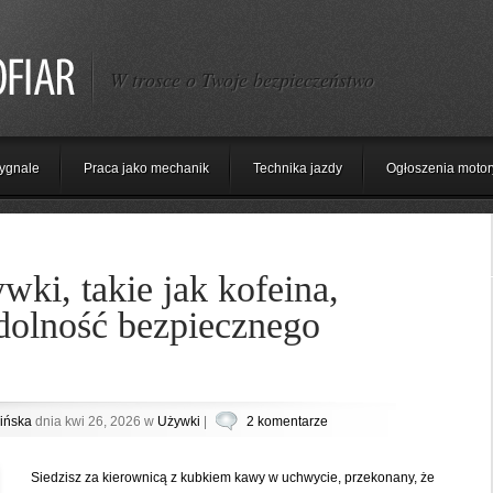
W trosce o Twoje bezpieczeństwo
ygnale
Praca jako mechanik
Technika jazdy
Ogłoszenia motor
wki, takie jak kofeina,
dolność bezpiecznego
ińska
dnia kwi 26, 2026 w
Używki
|
2 komentarze
Siedzisz za kierownicą z kubkiem kawy w uchwycie, przekonany, że