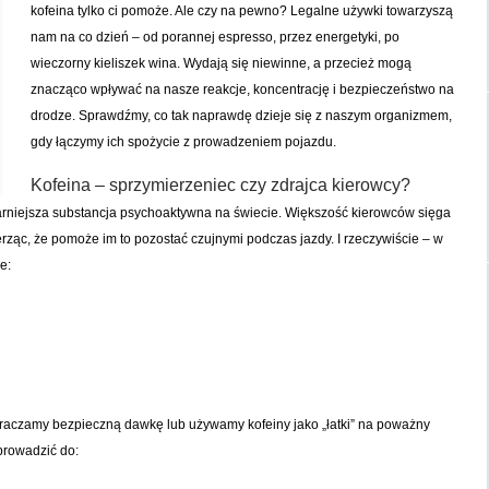
kofeina tylko ci pomoże. Ale czy na pewno? Legalne używki towarzyszą
nam na co dzień – od porannej espresso, przez energetyki, po
wieczorny kieliszek wina. Wydają się niewinne, a przecież mogą
znacząco wpływać na nasze reakcje, koncentrację i bezpieczeństwo na
drodze. Sprawdźmy, co tak naprawdę dzieje się z naszym organizmem,
gdy łączymy ich spożycie z prowadzeniem pojazdu.
Kofeina – sprzymierzeniec czy zdrajca kierowcy?
rniejsza substancja psychoaktywna na świecie. Większość kierowców sięga
rząc, że pomoże im to pozostać czujnymi podczas jazdy. I rzeczywiście – w
e:
kraczamy bezpieczną dawkę lub używamy kofeiny jako „łatki” na poważny
prowadzić do: