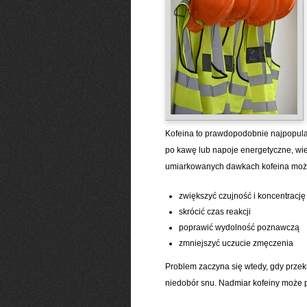
Kofeina to prawdopodobnie najpopula
po kawę lub napoje energetyczne, wie
umiarkowanych dawkach kofeina moż
zwiększyć czujność i koncentrację
skrócić czas reakcji
poprawić wydolność poznawczą
zmniejszyć uczucie zmęczenia
Problem zaczyna się wtedy, gdy prze
niedobór snu. Nadmiar kofeiny może 