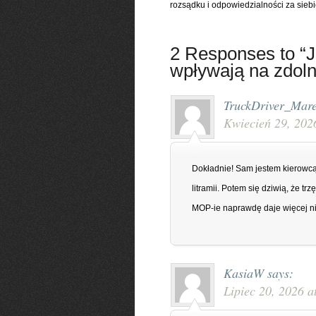
rozsądku i odpowiedzialności za siebi
2 Responses to “Ja
wpływają na zdol
TruckDriver_Mar
Kwiecień 29, 202
Dokładnie! Sam jestem kierowcą 
litramii. Potem się dziwią, że tr
MOP-ie naprawdę daje więcej niż
KasiaW
says:
Lipiec 20, 2026 a