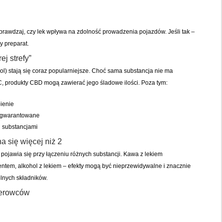
sprawdzaj, czy lek wpływa na zdolność prowadzenia pojazdów. Jeśli tak –
y preparat.
ej strefy”
l) stają się coraz popularniejsze. Choć sama substancja nie ma
, produkty CBD mogą zawierać jego śladowe ilości. Poza tym:
ienie
ą gwarantowane
 substancjami
 się więcej niż 2
ojawia się przy łączeniu różnych substancji. Kawa z lekiem
tem, alkohol z lekiem – efekty mogą być nieprzewidywalne i znacznie
ólnych składników.
ierowców