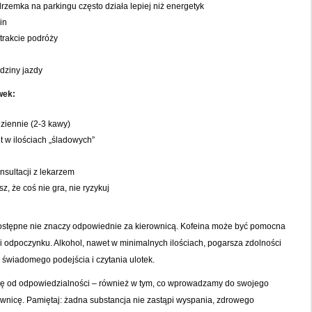
zemka na parkingu często działa lepiej niż energetyk
in
 trakcie podróży
dziny jazdy
wek:
ziennie (2-3 kawy)
t w ilościach „śladowych”
nsultacji z lekarzem
sz, że coś nie gra, nie ryzykuj
ostępne nie znaczy odpowiednie za kierownicą. Kofeina może być pomocna
i odpoczynku. Alkohol, nawet w minimalnych ilościach, pogarsza zdolności
 świadomego podejścia i czytania ulotek.
ię od odpowiedzialności – również w tym, co wprowadzamy do swojego
wnicę. Pamiętaj: żadna substancja nie zastąpi wyspania, zdrowego