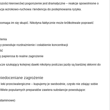
ększości kierowców) pogorszenie jest dramatyczne – reakcje spowolnione o
cja wzrokowo-ruchowa i tendencja do podejmowania ryzyka.
pomaga im się skupić. Nikotyna faktycznie może krótkotrwale poprawić
lenia
y powoduje rozdrażnienie i osłabienie koncentracji
ść
ę papierosa to realne zagrożenie
cze szukający kolejnej dawki nikotyny podczas jazdy są bardziej skłonni do
 niedoceniane zagrożenie
, leki przeciwalergiczne – kupujemy je swobodnie, często nie zdając sobie
 Wiele popularnych preparatów zawiera substancje powodujące:
istaminowe)