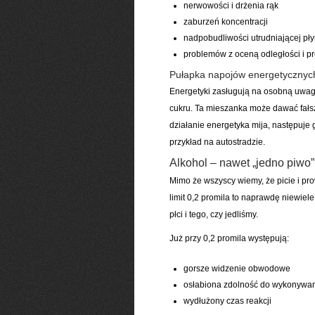
nerwowości i drżenia rąk
zaburzeń koncentracji
nadpobudliwości utrudniającej pł
problemów z oceną odległości i p
Pułapka napojów energetycznyc
Energetyki zasługują na osobną uwagę.
cukru. Ta mieszanka może dawać fałs
działanie energetyka mija, następuj
przykład na autostradzie.
Alkohol – nawet „jedno piwo
Mimo że wszyscy wiemy, że picie i pr
limit 0,2 promila to naprawdę niewiel
płci i tego, czy jedliśmy.
Już przy 0,2 promila występują:
gorsze widzenie obwodowe
osłabiona zdolność do wykonywan
wydłużony czas reakcji