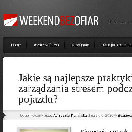
W trosce o
Home
Bezpieczeństwo
Na sygnale
Praca jako mechan
Jakie są najlepsze praktyk
zarządzania stresem podc
pojazdu?
Opublikowany przez
Agnieszka Kamińska
dnia sie 6, 2026 w
Bezpiec
Kierownica w ręka