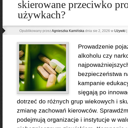
skierowane przeciwko pr
używkach?
Opublikowany przez
Agnieszka Kamińska
dnia sie 2, 2026 w
Używki
|
Prowadzenie poj
alkoholu czy nark
najpoważniejszyc
bezpieczeństwa n
kampanie edukacy
sięgają po innowa
dotrzeć do różnych grup wiekowych i sk
zmianę zachowań kierowców. Sprawdźmy,
podejmują organizacje i instytucje w wal