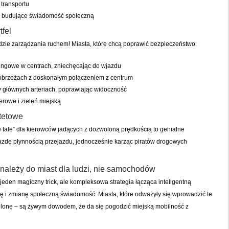
transportu
” budujące świadomość społeczną
tfel
dzie zarządzania ruchem! Miasta, które chcą poprawić bezpieczeństwo:
ingowe w centrach, zniechęcając do wjazdu
a obrzeżach z doskonałym połączeniem z centrum
y głównych arteriach, poprawiając widoczność
erowe i zieleń miejską
ytetowe
e fale” dla kierowców jadących z dozwoloną prędkością to genialne
azdę płynnością przejazdu, jednocześnie karząc piratów drogowych
ależy do miast dla ludzi, nie samochodów
eden magiczny trick, ale kompleksowa strategia łącząca inteligentną
rę i zmianę społeczną świadomość. Miasta, które odważyły się wprowadzić te
lonę – są żywym dowodem, że da się pogodzić miejską mobilność z