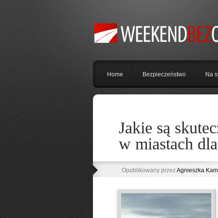
Home
Bezpieczeństwo
Na s
Jakie są skute
w miastach dl
Opublikowany przez
Agnieszka Kam