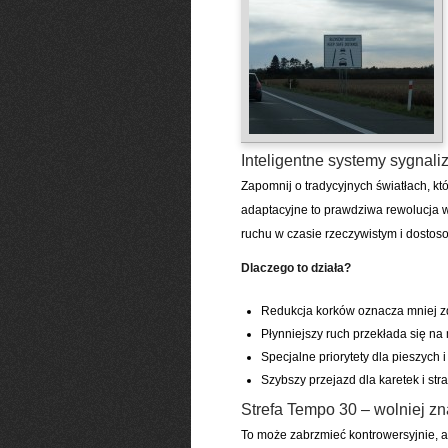
Inteligentne systemy sygnali
Zapomnij o tradycyjnych światłach, k
adaptacyjne to prawdziwa rewolucja w
ruchu w czasie rzeczywistym i dostoso
Dlaczego to działa?
Redukcja korków oznacza mniej 
Płynniejszy ruch przekłada się n
Specjalne priorytety dla pieszych
Szybszy przejazd dla karetek i stra
Strefa Tempo 30 – wolniej zn
To może zabrzmieć kontrowersyjnie, a