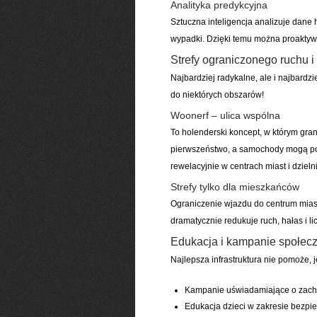
Analityka predykcyjna
Sztuczna inteligencja analizuje dane 
wypadki. Dzięki temu można proaktywn
Strefy ograniczonego ruchu i
Najbardziej radykalne, ale i najbard
do niektórych obszarów!
Woonerf – ulica wspólna
To holenderski koncept, w którym gra
pierwszeństwo, a samochody mogą por
rewelacyjnie w centrach miast i dziel
Strefy tylko dla mieszkańców
Ograniczenie wjazdu do centrum miast
dramatycznie redukuje ruch, hałas i l
Edukacja i kampanie społec
Najlepsza infrastruktura nie pomoże, j
Kampanie uświadamiające o zach
Edukacja dzieci w zakresie bezpi