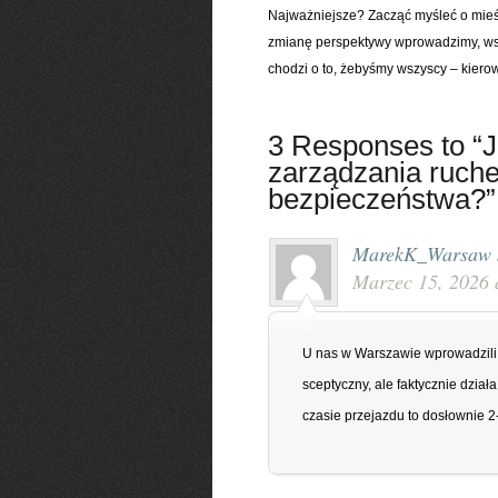
Najważniejsze? Zacząć myśleć o mieśc
zmianę perspektywy wprowadzimy, wszy
chodzi o to, żebyśmy wszyscy – kierow
3 Responses to “J
zarządzania ruch
bezpieczeństwa?”
MarekK_Warsaw
Marzec 15, 2026 
U nas w Warszawie wprowadzili s
sceptyczny, ale faktycznie dział
czasie przejazdu to dosłownie 2-