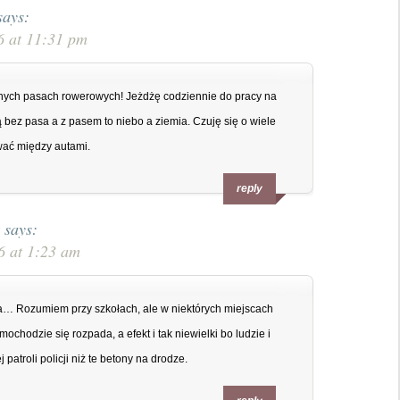
says:
6 at 11:31 pm
onych pasach rowerowych! Jeżdżę codziennie do pracy na
 bez pasa a z pasem to niebo a ziemia. Czuję się o wiele
wać między autami.
reply
says:
6 at 1:23 am
da… Rozumiem przy szkołach, ale w niektórych miejscach
chodzie się rozpada, a efekt i tak niewielki bo ludzie i
 patroli policji niż te betony na drodze.