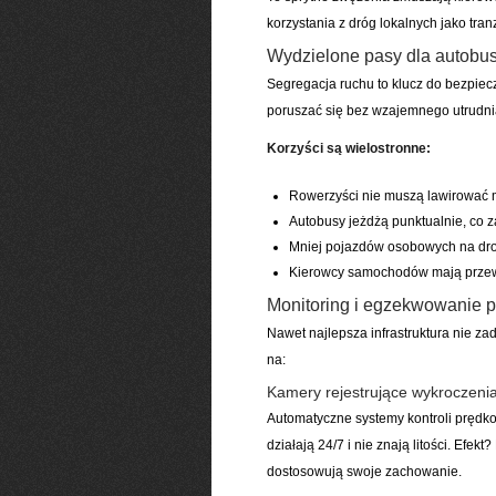
korzystania z dróg lokalnych jako tra
Wydzielone pasy dla autobu
Segregacja ruchu to klucz do bezpie
poruszać się bez wzajemnego utrudnia
Korzyści są wielostronne:
Rowerzyści nie muszą lawirować
Autobusy jeżdżą punktualnie, co z
Mniej pojazdów osobowych na drod
Kierowcy samochodów mają przew
Monitoring i egzekwowanie pr
Nawet najlepsza infrastruktura nie 
na:
Kamery rejestrujące wykroczeni
Automatyczne systemy kontroli prędk
działają 24/7 i nie znają litości. Efe
dostosowują swoje zachowanie.