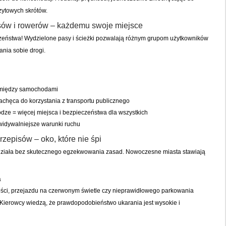
nzytowych skrótów.
sów i rowerów – każdemu swoje miejsce
czeństwa! Wydzielone pasy i ścieżki pozwalają różnym grupom użytkowników
nia sobie drogi.
 między samochodami
achęca do korzystania z transportu publicznego
ze = więcej miejsca i bezpieczeństwa dla wszystkich
idywalniejsze warunki ruchu
zepisów – oko, które nie śpi
zadziała bez skutecznego egzekwowania zasad. Nowoczesne miasta stawiają
a
ości, przejazdu na czerwonym świetle czy nieprawidłowego parkowania
kt? Kierowcy wiedzą, że prawdopodobieństwo ukarania jest wysokie i