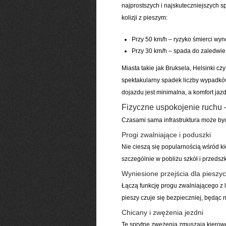
najprostszych i najskuteczniejszych
kolizji z pieszym:
Przy 50 km/h – ryzyko śmierci wy
Przy 30 km/h – spada do zaledwi
Miasta takie jak Bruksela, Helsinki 
spektakularny spadek liczby wypadków
dojazdu jest minimalna, a komfort jaz
Fizyczne uspokojenie ruchu –
Czasami sama infrastruktura może by
Progi zwalniające i poduszki
Nie cieszą się popularnością wśród ki
szczególnie w pobliżu szkół i przedszk
Wyniesione przejścia dla pieszy
Łączą funkcję progu zwalniającego z l
pieszy czuje się bezpieczniej, będąc
Chicany i zwężenia jezdni
Te sprytne zwężenia zmuszają kierowc