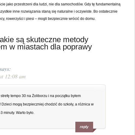
ie jako przestrzeni dla ludzi, nie dla samochodów. Gdy tę fundamentalną
stkie inne rozwiązania staną się naturalne i oczywiste. Bo ostatecznie
cy, rowerzyści i piesi – mogli bezpiecznie wrócić do domu.
akie są skuteczne metody
em w miastach dla poprawy
says:
at 12:08 am
trefę tempo 30 na Żoliborzu i na początku byłem
a! Dzieci mogą bezpieczniej chodzić do szkoły, a różnica w
3 minuty. Warto było.
reply