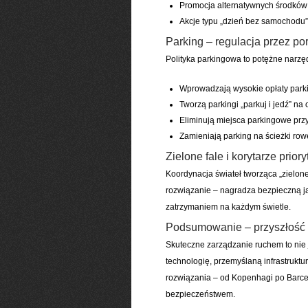
Promocja alternatywnych środków 
Akcje typu „dzień bez samochodu
Parking – regulacja przez por
Polityka parkingowa to potężne narzę
Wprowadzają wysokie opłaty park
Tworzą parkingi „parkuj i jedź” n
Eliminują miejsca parkingowe prz
Zamieniają parking na ścieżki row
Zielone fale i korytarze prior
Koordynacja świateł tworząca „zielon
rozwiązanie – nagradza bezpieczną j
zatrzymaniem na każdym świetle.
Podsumowanie – przyszłość n
Skuteczne zarządzanie ruchem to nie j
technologię, przemyślaną infrastruktu
rozwiązania – od Kopenhagi po Barce
bezpieczeństwem.