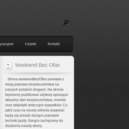
yzacyjne
Używki
Kontakt
Weekend Bez Ofiar
Strona weekendBezOfiar powstała z
misją poprawy bezpieczeństwa na
naszych polskich drogach. Na stronie
będziemy publikować artykuły opisujące
aktualny stan bezpieczeństwa, nowinki
oraz statystyki dotyczące wypadków. Co
jakiś czas na naszej witrynie pojawiać
będą się porady służące poprawie
techniki jazdy. Gorąco zachęcamy do
śledzenia naszej strony