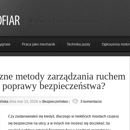
W trosce o Twoje bezpieczeństwo
ygnale
Praca jako mechanik
Technika jazdy
Ogłoszenia motor
czne metody zarządzania ruchem
a poprawy bezpieczeństwa?
ińska
dnia mar 13, 2026 w
Bezpieczeństwo
|
3 komentarze
Czy zastanawiałeś się kiedyś, dlaczego w niektórych miastach czujesz
się bezpiecznie na ulicy, a w innych nie możesz się doczekać, by