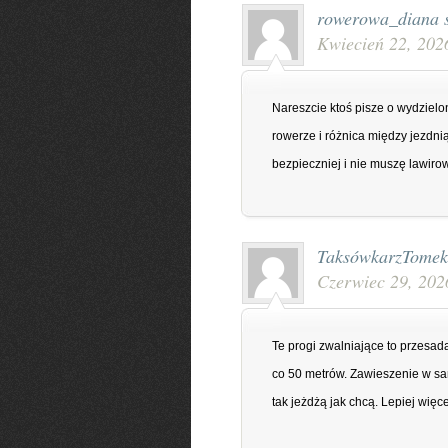
rowerowa_diana
Kwiecień 22, 202
Nareszcie ktoś pisze o wydziel
rowerze i różnica między jezdnią
bezpieczniej i nie muszę lawiro
TaksówkarzTomek
Czerwiec 29, 202
Te progi zwalniające to przesa
co 50 metrów. Zawieszenie w samo
tak jeżdżą jak chcą. Lepiej więcej