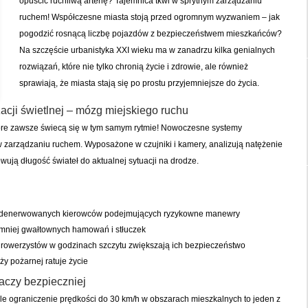
opuścić ruchliwą arterię? Tajemnica tkwi w sprytnym zarządzaniu
ruchem! Współczesne miasta stoją przed ogromnym wyzwaniem – jak
pogodzić rosnącą liczbę pojazdów z bezpieczeństwem mieszkańców?
Na szczęście urbanistyka XXI wieku ma w zanadrzu kilka genialnych
rozwiązań, które nie tylko chronią życie i zdrowie, ale również
sprawiają, że miasta stają się po prostu przyjemniejsze do życia.
zacji świetlnej – mózg miejskiego ruchu
tóre zawsze świecą się w tym samym rytmie! Nowoczesne systemy
 zarządzaniu ruchem. Wyposażone w czujniki i kamery, analizują natężenie
wują długość świateł do aktualnej sytuacji na drodze.
zdenerwowanych kierowców podejmujących ryzykowne manewry
a mniej gwałtownych hamowań i stłuczek
 i rowerzystów w godzinach szczytu zwiększają ich bezpieczeństwo
ży pożarnej ratuje życie
aczy bezpieczniej
le ograniczenie prędkości do 30 km/h w obszarach mieszkalnych to jeden z