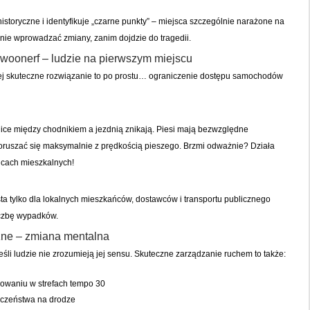
historyczne i identyfikuje „czarne punkty” – miejsca szczególnie narażone na
ie wprowadzać zmiany, zanim dojdzie do tragedii.
 woonerf – ludzie na pierwszym miejscu
ziej skuteczne rozwiązanie to po prostu… ograniczenie dostępu samochodów
nice między chodnikiem a jezdnią znikają. Piesi mają bezwzględne
uszać się maksymalnie z prędkością pieszego. Brzmi odważnie? Działa
nicach mieszkalnych!
a tylko dla lokalnych mieszkańców, dostawców i transportu publicznego
iczbę wypadków.
zne – zmiana mentalna
eśli ludzie nie zrozumieją jej sensu. Skuteczne zarządzanie ruchem to także:
owaniu w strefach tempo 30
eczeństwa na drodze