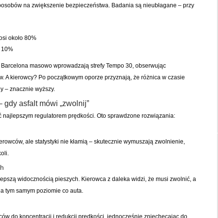
 sposobów na zwiększenie bezpieczeństwa. Badania są nieubłagane – przy
nosi około 80%
e 10%
czy Barcelona masowo wprowadzają strefy Tempo 30, obserwując
. A kierowcy? Po początkowym oporze przyznają, że różnica w czasie
dy – znacznie wyższy.
 gdy asfalt mówi „zwolnij”
ć najlepszym regulatorem prędkości. Oto sprawdzone rozwiązania:
erowców, ale statystyki nie kłamią – skutecznie wymuszają zwolnienie,
oli.
ch
epszą widocznością pieszych. Kierowca z daleka widzi, że musi zwolnić, a
 na tym samym poziomie co auta.
ów do koncentracji i redukcji prędkości, jednocześnie zniechęcając do