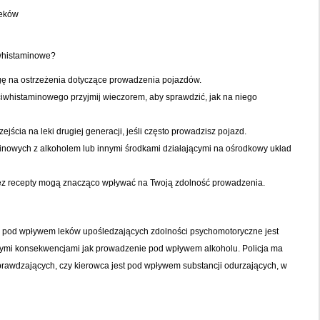
leków
iwhistaminowe?
agę na ostrzeżenia dotyczące prowadzenia pojazdów.
iwhistaminowego przyjmij wieczorem, aby sprawdzić, jak na niego
ejścia na leki drugiej generacji, jeśli często prowadzisz pojazd.
minowych z alkoholem lub innymi środkami działającymi na ośrodkowy układ
 bez recepty mogą znacząco wpływać na Twoją zdolność prowadzenia.
 pod wpływem leków upośledzających zdolności psychomotoryczne jest
ymi konsekwencjami jak prowadzenie pod wpływem alkoholu. Policja ma
rawdzających, czy kierowca jest pod wpływem substancji odurzających, w