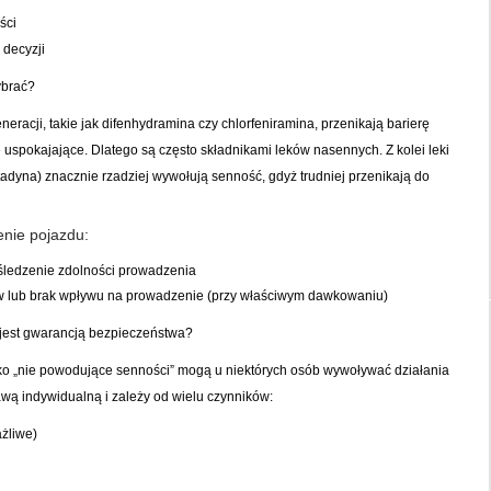
ści
 decyzji
ybrać?
eracji, takie jak difenhydramina czy chlorfeniramina, przenikają barierę
 uspokajające. Dlatego są często składnikami leków nasennych. Z kolei leki
atadyna) znacznie rzadziej wywołują senność, gdyż trudniej przenikają do
nie pojazdu:
śledzenie zdolności prowadzenia
w lub brak wpływu na prowadzenie (przy właściwym dawkowaniu)
 jest gwarancją bezpieczeństwa?
ako „nie powodujące senności” mogą u niektórych osób wywoływać działania
awą indywidualną i zależy od wielu czynników:
ażliwe)