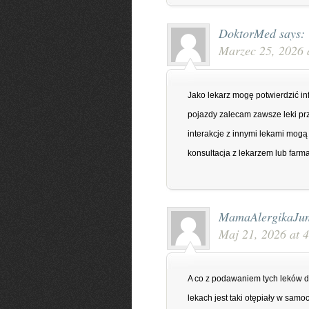
DoktorMed
says:
Marzec 25, 2026 
Jako lekarz mogę potwierdzić i
pojazdy zalecam zawsze leki prz
interakcje z innymi lekami mogą
konsultacja z lekarzem lub farm
MamaAlergikaJun
Maj 21, 2026 at 
A co z podawaniem tych leków dz
lekach jest taki otępiały w sa