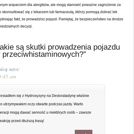
onym wsparciem dla alergików, ale mogą stanowić poważne zagrożenie za
o skonsultować się z lekarzem lub farmaceutą, którzy pomogą dobrać lek
dniając fakt, że prowadzisz pojazd. Pamiętaj, że bezpieczeństwo na drodze
iedzialnych decyzji.
akie są skutki prowadzenia pojazdu
w przeciwhistaminowych?”
icą
says:
0:45 am
rzesiadłem się z Hydroxyzyny na Desloratadynę właśnie
dwo utrzymywałem oczy otwarte podczas jazdy. Warto
eneracji mogą dawać senność u niektórych osób – zawsze
eakcję przed dłuższą trasą!