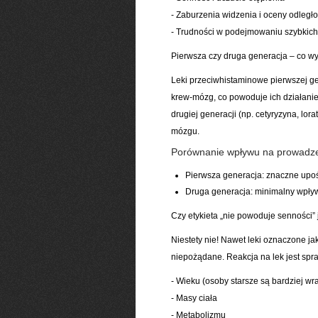
- Zaburzenia widzenia i oceny odległo
- Trudności w podejmowaniu szybkich
Pierwsza czy druga generacja – co w
Leki przeciwhistaminowe pierwszej gen
krew-mózg, co powoduje ich działanie
drugiej generacji (np. cetyryzyna, lor
mózgu.
Porównanie wpływu na prowadze
Pierwsza generacja: znaczne upo
Druga generacja: minimalny wpły
Czy etykieta „nie powoduje senności”
Niestety nie! Nawet leki oznaczone j
niepożądane. Reakcja na lek jest spr
- Wieku (osoby starsze są bardziej wr
- Masy ciała
- Metabolizmu