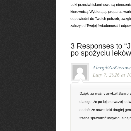
Leki przeciwhistaminowe są nieoceni
kierownicą. Wybierając preparat, wart
odpowiedni do Twoich potrzeb, uwzglę
zależy od Twojej świadomości i odpow
3 Responses to “J
po spożyciu lekó
AlergikZaKierown
Luty 7, 2026 at 1
Dzięki za ważny artykuł! Sam p
dlatego, że po tej pierwszej le
dodać, że nawet leki drugiej g
trzeba sprawdzić indywidualną r