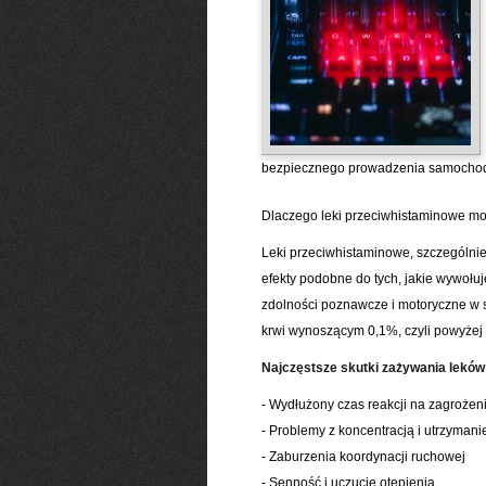
bezpiecznego prowadzenia samocho
Dlaczego leki przeciwhistaminowe m
Leki przeciwhistaminowe, szczególnie
efekty podobne do tych, jakie wywołu
zdolności poznawcze i motoryczne w 
krwi wynoszącym 0,1%, czyli powyżej 
Najczęstsze skutki zażywania leków
- Wydłużony czas reakcji na zagrożen
- Problemy z koncentracją i utrzyman
- Zaburzenia koordynacji ruchowej
- Senność i uczucie otępienia