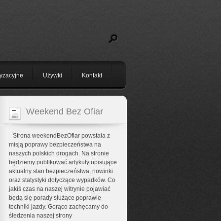
yzacyjne
Używki
Kontakt
Weekend Bez Ofiar
Strona weekendBezOfiar powstała z
misją poprawy bezpieczeństwa na
naszych polskich drogach. Na stronie
będziemy publikować artykuły opisujące
aktualny stan bezpieczeństwa, nowinki
oraz statystyki dotyczące wypadków. Co
jakiś czas na naszej witrynie pojawiać
będą się porady służące poprawie
techniki jazdy. Gorąco zachęcamy do
śledzenia naszej strony