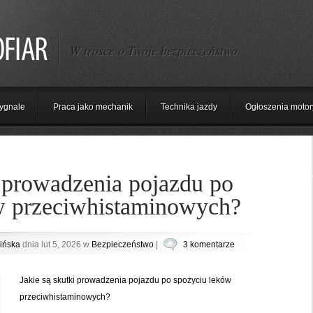
W trosce o Twoje bezpieczeństwo
ygnale
Praca jako mechanik
Technika jazdy
Ogłoszenia motor
i prowadzenia pojazdu po
w przeciwhistaminowych?
ińska
dnia lut 5, 2026 w
Bezpieczeństwo
|
3 komentarze
Jakie są skutki prowadzenia pojazdu po spożyciu leków
przeciwhistaminowych?