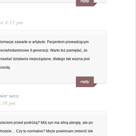
reply
at 4:11 pm
nformacje zawarte w artykule. Pacjentom prowadzącym
eciwhistaminowe II generacji. Warto też pamiętać, że
 nasilać działania niepożądane, dlatego tak ważna jest
aceutą.
reply
ior
says:
4:38 pm
ieciom przed podróżą? Mój syn ma silną alergię, ale po
mochodzie… Czy to normalne? Może powinnam zmienić lek