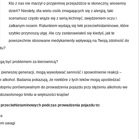
Kto z nas nie marzył o przyjemnej przejażdżce w słoneczny, wiosenny
dzień? Niestety, dla wielu osób zmagających się z alergią, taki
scenariusz często wiąże się z serią kichnięć, swędzeniem oczu i
zatkanym nosem. Ratunkiem wydają się leki przeciwhistaminowe, które
szybko przynoszą ulgę. Ale czy zastanawiałeś się kiedyś, jak te
powszechnie stosowane medykamenty wpływają na Twoją zdolność do
du?
ogą być problemem za kierownicą?
 pierwszej generacji, mogą wywoływać senność i spowolnienie reakcji –
je alkohol. Badania pokazują, że niektóre z tych leków mogą upośledzać
stopniu porównywalnym do prowadzenia pojazdu przy stężeniu alkoholu we
dozwolonego limitu w większości krajów!
 przeciwhistaminowych podczas prowadzenia pojazdu to:
ia
iem uwagi