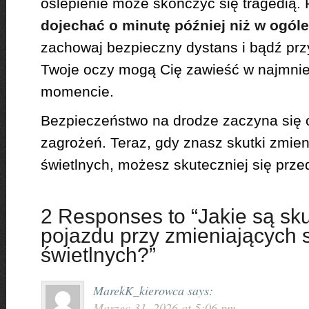
oślepienie może skończyć się tragedią.
dojechać o minutę później niż w ogóle
zachowaj bezpieczny dystans i bądź prz
Twoje oczy mogą Cię zawieść w najmni
momencie.
Bezpieczeństwo na drodze zaczyna się
zagrożeń. Teraz, gdy znasz skutki zmi
świetlnych, możesz skuteczniej się przed
2 Responses to “Jakie są sk
pojazdu przy zmieniających 
świetlnych?”
MarekK_kierowca
says:
Marzec 31, 2026 at 5:06 pm