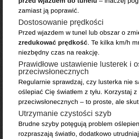
przed wjazdem do tunelu
– inaczej po
zamiast ją poprawić.
Dostosowanie prędkości
Przed wjazdem w tunel lub obszar o zmi
zredukować prędkość
. Te kilka km/h m
niezbędny czas na reakcję.
Prawidłowe ustawienie lusterek i o
przeciwsłonecznych
Regularnie sprawdzaj, czy lusterka nie s
oślepiać Cię światłem z tyłu. Korzystaj z
przeciwsłonecznych – to proste, ale sku
Utrzymanie czystości szyb
Brudne szyby potęgują problem oślepien
rozpraszają światło, dodatkowo utrudni