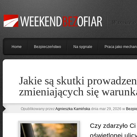
W trosce o
Home
Bezpieczeństwo
Na sygnale
Praca jako mechan
Jakie są skutki prowadzen
zmieniających się warunk
Opublikowany przez
Agnieszka Kamińska
dnia mar 29, 2026 w
Bezpi
Czy zdarzyło Ci
oświetlonej ulic