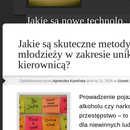
Jakie są nowe technolo..
Wyobraź sobie miasto, 
Jakie są skuteczne metody
hamują przed pieszymi, 
świecą się w ciemnościa
młodzieży w zakresie uni
ostrzegają kierowców o z
To nie jest science fictio
kierownicą?
właśnie staje się naszą
technologie rewolucjoniz
Opublikowany przez
Agnieszka Kamińska
dnia lip 15, 2026 w
Używki
Prowadzenie poj
Jakie są najnowsze prz...
alkoholu czy narko
przestępstwo – to
Nowe przepisy o ograni
miastach – co się zmien
dla niewinnych lud
Rewolucja na polskich 