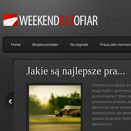
W trosce o
Home
Bezpieczeństwo
Na sygnale
Praca jako mechan
Jakie są najlepsze pra...
Kierownica w rękach, kor
tysiąc myśli o spóźnien
brzmi znajomo? Stres za
powszechny problem, kt
kierowców. Może prowadz
samopoczucia, ale takż
sytuacji na drodze. Dob
sprawdzone...