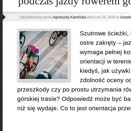
podczas jazdy rowerem g
Opublikowany przez
Agnieszka Kamińska
dnia cze 29, 2026 w
Używk
Szutrowe ścieżki, 
ostre zakręty – j
wymaga pełnej kon
orientacji w teren
kiedyś, jak używk
zdolność oceny od
przeszkody czy po prostu utrzymania ró
górskiej trasie? Odpowiedź może być ba
niż się wydaje. Co to jest orientacja prze