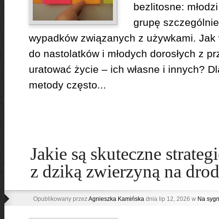
Czy zastanawiałeś się k
bezlitosne: młodz
jednej dzielnicy obowiązu
grupę szczególnie
obok możesz jechać tylk
ograniczeń prędkości w
wypadków związanych z używkami. Jak w
właśnie...
do nastolatków i młodych dorosłych z p
uratować życie – ich własne i innych? D
metody często...
Jakie są skuteczne strategi
z dziką zwierzyną na dro
Opublikowany przez
Agnieszka Kamińska
dnia lip 12, 2026 w
Na sygn