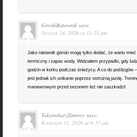
GórskiRatownik
says:
Styczeń 24, 2026 at 11:25 pm
Jako ratownik górski mogę tylko dodać, że warto mieć
termiczny i zapas wody. Widziałem przypadki, gdy ludzi
godzin w korku podczas śnieżycy. A co do poślizgów 
jest jednak ich unikanie poprzez ostrożną jazdę. Trenin
manewrowym przed sezonem też nie zaszkodzi!
TaksówkarzZimowy
says:
Kwiecień 11, 2026 at 6:37 am