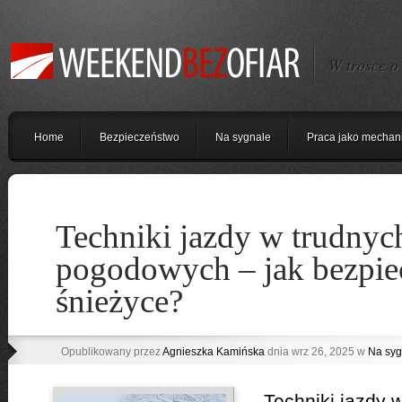
W trosce o
Home
Bezpieczeństwo
Na sygnale
Praca jako mechan
Techniki jazdy w trudny
pogodowych – jak bezpi
śnieżyce?
Opublikowany przez
Agnieszka Kamińska
dnia wrz 26, 2025 w
Na syg
Techniki jazdy 