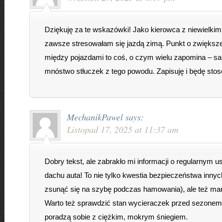
Dziękuję za te wskazówki! Jako kierowca z niewielk
zawsze stresowałam się jazdą zimą. Punkt o zwiększ
między pojazdami to coś, o czym wielu zapomina – s
mnóstwo stłuczek z tego powodu. Zapisuję i będę sto
MechanikPawel
says:
Listopad 17, 2025 at 11:37 am
Dobry tekst, ale zabrakło mi informacji o regularnym 
dachu auta! To nie tylko kwestia bezpieczeństwa inny
zsunąć się na szybę podczas hamowania), ale też man
Warto też sprawdzić stan wycieraczek przed sezonem,
poradzą sobie z ciężkim, mokrym śniegiem.