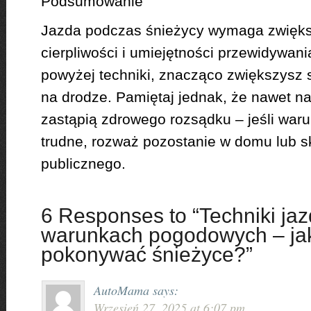
Podsumowanie
Jazda podczas śnieżycy wymaga zwiększ
cierpliwości i umiejętności przewidywani
powyżej techniki, znacząco zwiększysz
na drodze. Pamiętaj jednak, że nawet na
zastąpią zdrowego rozsądku – jeśli waru
trudne, rozważ pozostanie w domu lub sk
publicznego.
6 Responses to “Techniki ja
warunkach pogodowych – jak
pokonywać śnieżyce?”
AutoMama
says:
Wrzesień 27, 2025 at 6:07 pm