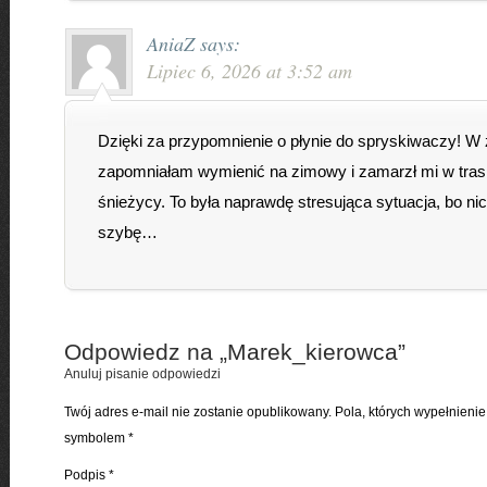
AniaZ
says:
Lipiec 6, 2026 at 3:52 am
Dzięki za przypomnienie o płynie do spryskiwaczy! W
zapomniałam wymienić na zimowy i zamarzł mi w tras
śnieżycy. To była naprawdę stresująca sytuacja, bo nic
szybę…
Odpowiedz na „
Marek_kierowca
”
Anuluj pisanie odpowiedzi
Twój adres e-mail nie zostanie opublikowany. Pola, których wypełnien
symbolem
*
Podpis
*