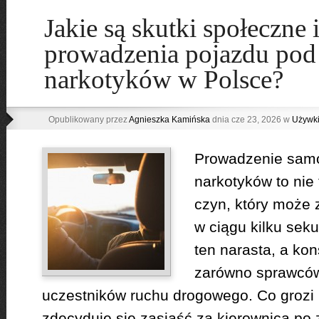
Jakie są skutki społeczne 
prowadzenia pojazdu po
narkotyków w Polsce?
Opublikowany przez
Agnieszka Kamińska
dnia cze 23, 2026 w
Używk
Prowadzenie sam
narkotyków to nie 
czyn, który może 
w ciągu kilku sek
ten narasta, a ko
zarówno sprawców,
uczestników ruchu drogowego. Co grozi k
zdecyduje się zasiąść za kierownicą po 