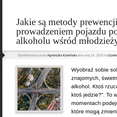
Jakie są metody prewencj
prowadzeniem pojazdu po
alkoholu wśród młodzież
Opublikowany przez
Agnieszka Kamińska
dnia maj 19, 2026 w
Używk
Wyobraź sobie sob
znajomych, świet
alkohol. Ktoś rzu
ktoś jedzie?”. To 
momentach podej
które mogą zmieni