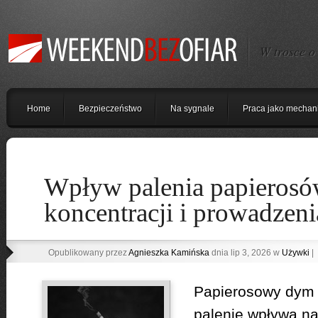
W trosce o
Home
Bezpieczeństwo
Na sygnale
Praca jako mechan
Wpływ palenia papierosó
koncentracji i prowadzeni
Opublikowany przez
Agnieszka Kamińska
dnia lip 3, 2026 w
Używki
|
Papierosowy dym 
palenie wpływa na