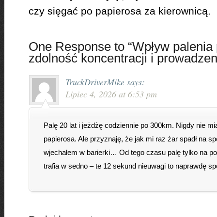
czy sięgać po papierosa za kierownicą.
One Response to “Wpływ palenia
zdolność koncentracji i prowadzen
TruckDriverMike
says:
Lipiec 4, 2026 at 6:53 pm
Palę 20 lat i jeżdżę codziennie po 300km. Nigdy nie 
papierosa. Ale przyznaję, że jak mi raz żar spadł na sp
wjechałem w barierki… Od tego czasu palę tylko na pos
trafia w sedno – te 12 sekund nieuwagi to naprawdę sp