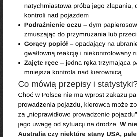
natychmiastowa próba jego złapania, c
kontroli nad pojazdem
Podrażnienie oczu
– dym papierosowy
zmuszając do przymrużania lub przeci
Gorący popiół
– opadający na ubrani
gwałtowną reakcję i niekontrolowany r
Zajęte ręce
– jedna ręka trzymająca p
mniejsza kontrola nad kierownicą
Co mówią przepisy i statystyki
Choć w Polsce nie ma wprost zakazu pa
prowadzenia pojazdu, kierowca może z
za „nieprawidłowe prowadzenie pojazdu”,
jego uwagę od sytuacji na drodze.
W nie
Australia czy niektóre stany USA, pal