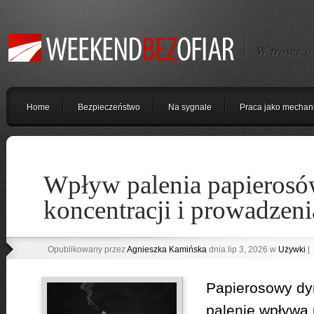
W trosce o
Home
Bezpieczeństwo
Na sygnale
Praca jako mechan
Wpływ palenia papierosó
koncentracji i prowadzeni
Opublikowany przez
Agnieszka Kamińska
dnia lip 3, 2026 w
Używki
|
Papierosowy dy
palenie wpływa 