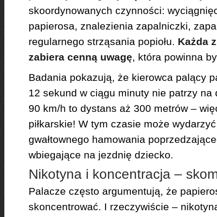
skoordynowanych czynności: wyciągnięci
papierosa, znalezienia zapalniczki, zapa
regularnego strząsania popiołu.
Każda z
zabiera cenną uwagę
, która powinna b
Badania pokazują, że kierowca palący p
12 sekund w ciągu minuty nie patrzy na 
90 km/h to dystans aż 300 metrów – więc
piłkarskie! W tym czasie może wydarzyć 
gwałtownego hamowania poprzedzające
wbiegające na jezdnię dziecko.
Nikotyna i koncentracja – skom
Palacze często argumentują, że papiero
skoncentrować. I rzeczywiście – nikotyn