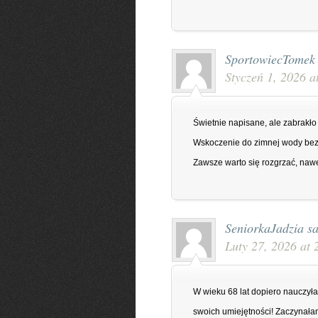
SportowiecTomek
Styczeń 1, 2026 a
Świetnie napisane, ale zabrakło
Wskoczenie do zimnej wody bez
Zawsze warto się rozgrzać, nawet 
SeniorkaJadzia
sa
Luty 27, 2026 at 
W wieku 68 lat dopiero nauczyła
swoich umiejętności! Zaczynałam 