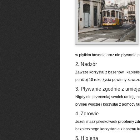
w płytkim basenie oraz nie pływanie p
2. Nadzór
Zawsze korzystaj z basenów i kąpieli
poniżej 10 roku życia powinny zawsz
3. Pływanie zgodnie z umiej
Nigdy nie przeceniaj swoich umiejętno
płytkiej wodzie i korzystaj z pomocy t
4. Zdrowie
Jeżeli masz jakiekolwiek problemy zd
bezpiecznego korzystania z basenu lub
5. Higiena