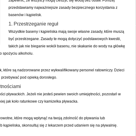
zapewnić, że wszyscy mogą cieszyć się wodą bez obaw. Poniżej
przedstawiamy najważniejsze zasady bezpiecznego korzystania z
basenów i kąpielisk.
1. Przestrzeganie reguł
Wszystkie baseny i kąpieliska mają swoje własne zasady, które muszą
być przestrzegane. Zasady te mogą dotyczyć podstawowych kwestii,
takich jak nie bieganie wokół basenu, nie skakanie do wody na główkę
o spożyciu alkoholu.
sk, które są nadzorowane przez wykwalifikowany personel ratowniczy. Dzieci
e przebywać pod opieką dorosłego.
ętnościami
ści pływackich. Jeżeli nie jesteś pewien swoich umiejętności, pozostań w
akiej jak koło ratunkowe czy kamizelka pływacka.
rowotne, które mogą wpłynąć na twoją zdolność do pływania lub
 kąpieliska, skonsultuj się z lekarzem przed udaniem się na pływalnię.