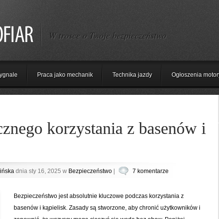
W trosce o Twoje bezpieczeństwo
ygnale
Praca jako mechanik
Technika jazdy
Ogłoszenia motor
znego korzystania z basenów i
ińska
dnia sty 16, 2025 w
Bezpieczeństwo
|
7 komentarze
Bezpieczeństwo jest absolutnie kluczowe podczas korzystania z
basenów i kąpielisk. Zasady są stworzone, aby chronić użytkowników i