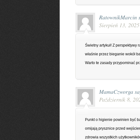
RatownikMarcin
Sierpień 13, 2025
Świetny artykuł! Z perspektywy
właśnie przez bieganie wokół b
Warto te zasady przypominać p
MamaCzworga
sa
Październik 8, 20
Punkt o higienie powinien być ba
omijają prysznice przed wejściem
zdrowia wszystkich użytkownikó