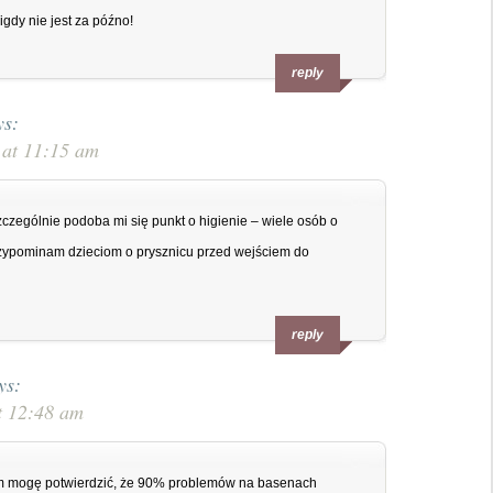
igdy nie jest za późno!
reply
ys:
 at 11:15 am
zególnie podoba mi się punkt o higienie – wiele osób o
ypominam dzieciom o prysznicu przed wejściem do
reply
ys:
t 12:48 am
em mogę potwierdzić, że 90% problemów na basenach