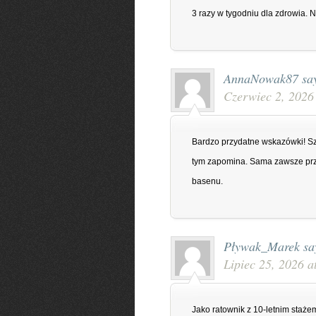
3 razy w tygodniu dla zdrowia. N
AnnaNowak87
sa
Czerwiec 2, 2026
Bardzo przydatne wskazówki! Szc
tym zapomina. Sama zawsze prz
basenu.
Pływak_Marek
sa
Lipiec 25, 2026 a
Jako ratownik z 10-letnim staż