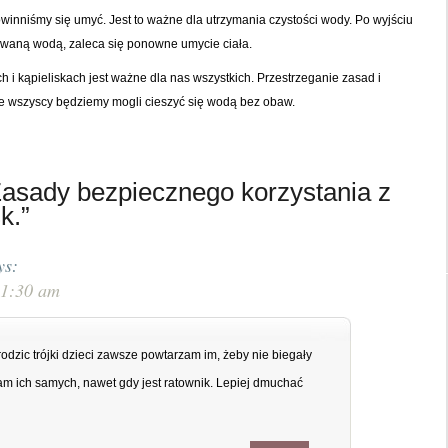
nniśmy się umyć. Jest to ważne dla utrzymania czystości wody. Po wyjściu
owaną wodą, zaleca się ponowne umycie ciała.
i kąpieliskach jest ważne dla nas wszystkich. Przestrzeganie zasad i
 że wszyscy będziemy mogli cieszyć się wodą bez obaw.
asady bezpiecznego korzystania z
k.”
ys:
11:30 am
odzic trójki dzieci zawsze powtarzam im, żeby nie biegały
am ich samych, nawet gdy jest ratownik. Lepiej dmuchać