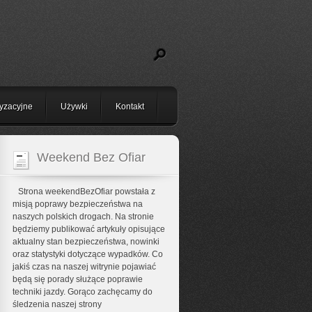
yzacyjne
Używki
Kontakt
Weekend Bez Ofiar
Strona weekendBezOfiar powstała z
misją poprawy bezpieczeństwa na
naszych polskich drogach. Na stronie
będziemy publikować artykuły opisujące
aktualny stan bezpieczeństwa, nowinki
oraz statystyki dotyczące wypadków. Co
jakiś czas na naszej witrynie pojawiać
będą się porady służące poprawie
techniki jazdy. Gorąco zachęcamy do
śledzenia naszej strony