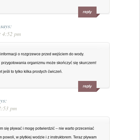
reply
says:
t 4:52 pm
 informacji o rozgrzewce przed wejściem do wody.
 przygotowania organizmu może skończyć się skurczem!
jeśli to tylko kilka prostych ćwiczeń.
reply
ys:
2:53 pm
m się pływać i mogę potwierdzić – nie warto przeceniać
powoli, w płytkiej wodzie i z instruktorem. Teraz pływam