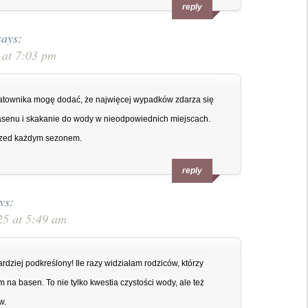
reply
says:
 at 7:03 pm
 ratownika mogę dodać, że najwięcej wypadków zdarza się
asenu i skakanie do wody w nieodpowiednich miejscach.
rzed każdym sezonem.
reply
ys:
25 at 5:49 am
rdziej podkreślony! Ile razy widziałam rodziców, którzy
 na basen. To nie tylko kwestia czystości wody, ale też
w.