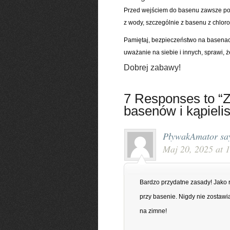
Przed wejściem do basenu zawsze powi
z wody, szczególnie z basenu z chlor
Pamiętaj, bezpieczeństwo na basenach 
uważanie na siebie i innych, sprawi,
Dobrej zabawy!
7 Responses to “Z
basenów i kąpielis
PływakAmator
sa
Maj 20, 2025 at 
Bardzo przydatne zasady! Jako r
przy basenie. Nigdy nie zostawi
na zimne!