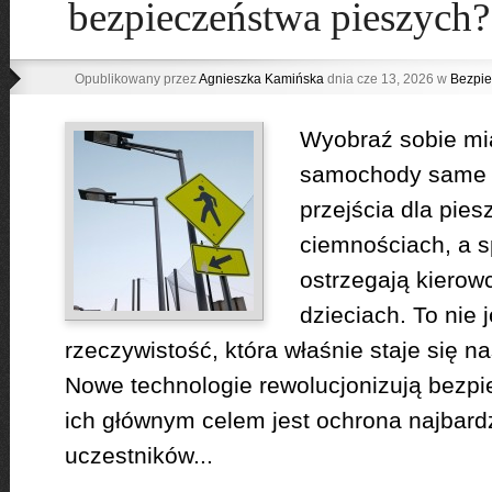
bezpieczeństwa pieszych?
Opublikowany przez
Agnieszka Kamińska
dnia cze 13, 2026 w
Bezpie
Wyobraź sobie mi
samochody same h
przejścia dla pies
ciemnościach, a s
ostrzegają kierow
dzieciach. To nie j
rzeczywistość, która właśnie staje się n
Nowe technologie rewolucjonizują bezpi
ich głównym celem jest ochrona najbard
uczestników...