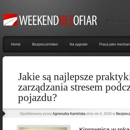
W trosce o
Home
Bezpieczeństwo
Na sygnale
Praca jako mechan
Jakie są najlepsze praktyk
zarządzania stresem podc
pojazdu?
Opublikowany przez
Agnieszka Kamińska
dnia sie 6, 2026 w
Bezpiec
Kierownica w ręka