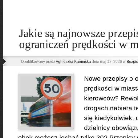
Jakie są najnowsze przepi
ograniczeń prędkości w m
Opublikowany przez
Agnieszka Kamińska
dnia maj 17, 2026 w
Bezpi
Nowe przepisy o 
prędkości w miast
kierowców? Rewol
drogach nabiera 
się kiedykolwiek, 
dzielnicy obowiązu
obok możesz jechać tylko 30? Przepisy