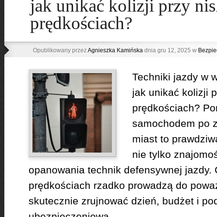
jak unikać kolizji przy ni
prędkościach?
Opublikowany przez
Agnieszka Kamińska
dnia gru 12, 2025 w
Bezpie
Techniki jazdy w 
jak unikać kolizji 
prędkościach? Por
samochodem po za
miast to prawdzi
nie tylko znajomoś
opanowania technik defensywnej jazdy. C
prędkościach rzadko prowadzą do poważ
skutecznie zrujnować dzień, budżet i po
ubezpieczeniową....