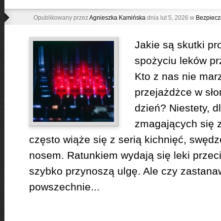
Opublikowany przez
Agnieszka Kamińska
dnia lut 5, 2026 w
Bezpiecz
Jakie są skutki p
spożyciu leków p
Kto z nas nie mar
przejażdżce w sło
dzień? Niestety, d
zmagających się z 
często wiąże się z serią kichnięć, swęd
nosem. Ratunkiem wydają się leki przec
szybko przynoszą ulgę. Ale czy zastanawi
powszechnie...