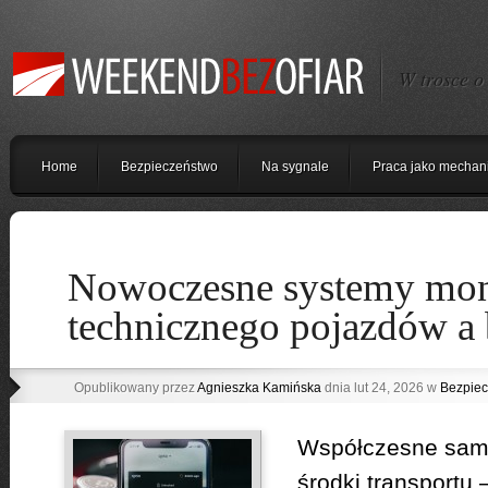
W trosce o
Home
Bezpieczeństwo
Na sygnale
Praca jako mechan
Nowoczesne systemy mon
technicznego pojazdów a 
Opublikowany przez
Agnieszka Kamińska
dnia lut 24, 2026 w
Bezpiec
Współczesne samoc
środki transportu