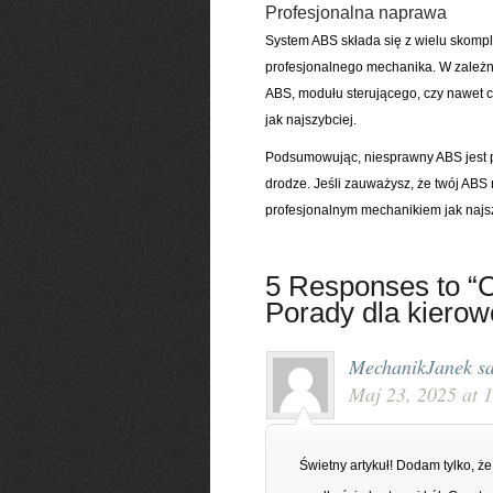
Profesjonalna naprawa
System ABS składa się z wielu skomp
profesjonalnego mechanika. W zależ
ABS, modułu sterującego, czy nawet 
jak najszybciej.
Podsumowując, niesprawny ABS jest 
drodze. Jeśli zauważysz, że twój ABS n
profesjonalnym mechanikiem jak najsz
5 Responses to “C
Porady dla kiero
MechanikJanek
s
Maj 23, 2025 at 
Świetny artykuł! Dodam tylko, ż