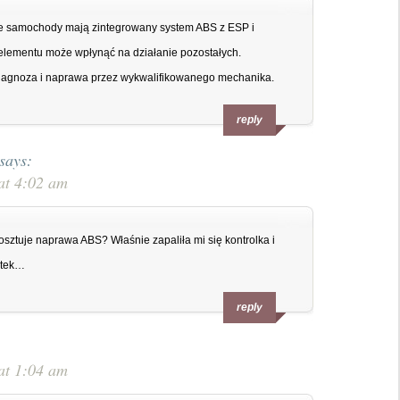
e samochody mają zintegrowany system ABS z ESP i
o elementu może wpłynąć na działanie pozostałych.
diagnoza i naprawa przez wykwalifikowanego mechanika.
reply
says:
at 4:02 am
 kosztuje naprawa ABS? Właśnie zapaliła mi się kontrolka i
atek…
reply
at 1:04 am