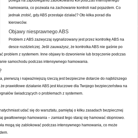
polega na zapobieganiu zablokowaniu kół podczas intensywnego
hamowania, co pozwala na zachowanie kontroli nad pojazdem. Co
jednak zrobić, gdy ABS przestaje działać? Oto kilka porad dla
kierowców.
Objawy niesprawnego ABS
Problem z ABS zazwyczaj sygnalizowany jest przez kontrolkę ABS na
desce rozdzielczej. Jeśli zauważysz, że kontrolka ABS nie gaśnie po
ać problem z systemem. Inne objawy to dzwonienie lub brzęczenie podczas
anie samochodu podczas intensywnego hamowania.
?
ła, pierwszą i najważniejszą rzeczą jest bezpieczne dotarcie do najbliższego
że prawidłowe działanie ABS jest kluczowe dla Twojego bezpieczeństwa na
 sygnałów świadczących o problemach z systemem.
natychmiast udać się do warsztatu, pamiętaj o kilku zasadach bezpiecznej
kaj gwałtownego hamowania – zamiast tego staraj się hamować stopniowo.
 koła mogą się zablokować podczas intensywnego hamowania, co może
zdem.