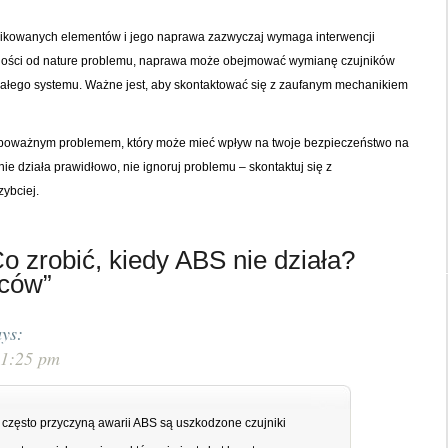
likowanych elementów i jego naprawa zazwyczaj wymaga interwencji
ności od nature problemu, naprawa może obejmować wymianę czujników
całego systemu. Ważne jest, aby skontaktować się z zaufanym mechanikiem
poważnym problemem, który może mieć wpływ na twoje bezpieczeństwo na
ie działa prawidłowo, nie ignoruj problemu – skontaktuj się z
ybciej.
o zrobić, kiedy ABS nie działa?
wców”
ays:
11:25 pm
e często przyczyną awarii ABS są uszkodzone czujniki