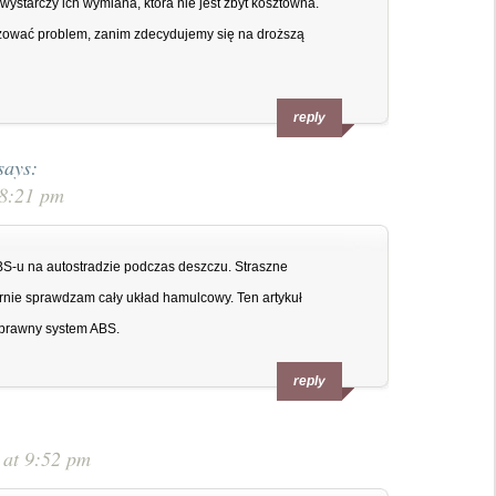
wystarczy ich wymiana, która nie jest zbyt kosztowna.
zować problem, zanim zdecydujemy się na droższą
reply
says:
 8:21 pm
S-u na autostradzie podczas deszczu. Straszne
arnie sprawdzam cały układ hamulcowy. Ten artykuł
sprawny system ABS.
reply
 at 9:52 pm