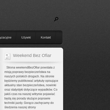
yzacyjne
Używki
Kontakt
Weekend Bez Ofiar
Strona weekendBezOfiar powstała z
misją poprawy bezpieczeństwa na
naszych polskich drogach. Na stronie
będziemy publikować artykuły opisujące
aktualny stan bezpieczeństwa, nowinki
oraz statystyki dotyczące wypadków. Co
jakiś czas na naszej witrynie pojawiać
będą się porady służące poprawie
techniki jazdy. Gorąco zachęcamy do
śledzenia naszej strony