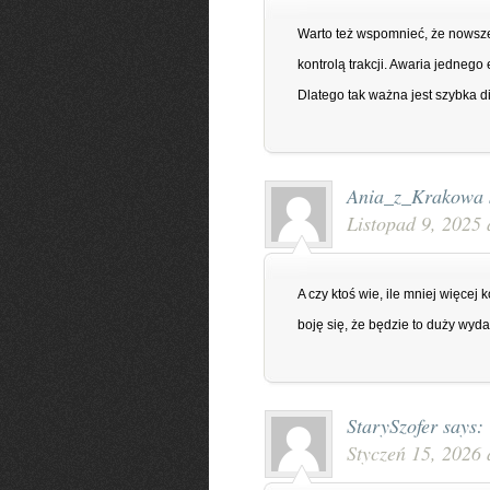
Warto też wspomnieć, że nowsz
kontrolą trakcji. Awaria jedneg
Dlatego tak ważna jest szybka 
Ania_z_Krakowa
Listopad 9, 2025 
A czy ktoś wie, ile mniej więcej
boję się, że będzie to duży wyd
StarySzofer
says:
Styczeń 15, 2026 