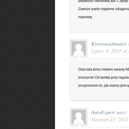
prędkości obrotowej kół. Często 
Zawsze warto najpierw zdiagno
naprawę.
KierowcaAmator
Lipiec 4, 2025 at
Dwa lata temu miałem awarię AB
przeżycie! Od tamtej pory regul
przypomniał mi, jak ważny jest 
AutoExpert
says:
Sierpień 25, 2025