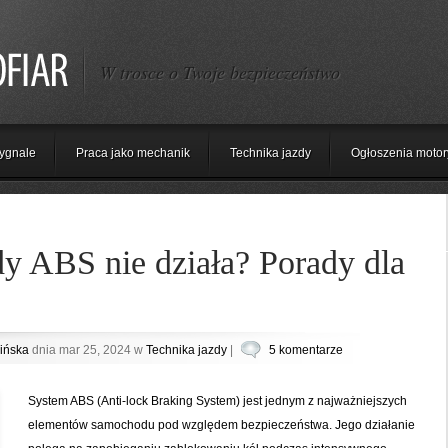
W trosce o Twoje bezpieczeństwo
ygnale
Praca jako mechanik
Technika jazdy
Ogłoszenia motor
dy ABS nie działa? Porady dla
ińska
dnia mar 25, 2024 w
Technika jazdy
|
5 komentarze
System ABS (Anti-lock Braking System) jest jednym z najważniejszych
elementów samochodu pod względem bezpieczeństwa. Jego działanie