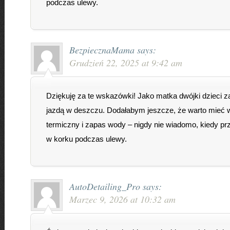
podczas ulewy.
BezpiecznaMama
says:
Grudzień 22, 2025 at 9:42 am
Dziękuję za te wskazówki! Jako matka dwójki dzieci z
jazdą w deszczu. Dodałabym jeszcze, że warto mieć
termiczny i zapas wody – nigdy nie wiadomo, kiedy pr
w korku podczas ulewy.
AutoDetailing_Pro
says:
Marzec 9, 2026 at 10:32 am