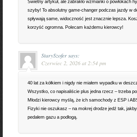
Świetny artykuł, ale zabrakło wzmianki o powłokach 
szyby! To absolutny game-changer podczas jazdy w d
spływają same, widoczność jest znacznie lepsza. Koszt
korzyść ogromna. Polecam każdemu kierowcy!
StarySzofer
says:
Czerwiec 2, 2026 at 2:54 pm
40 lat za kółkiem i nigdy nie miałem wypadku w deszc
Wszystko, co napisaliście plus jedna rzecz – trzeba 
Młodzi kierowcy myślą, że ich samochody z ESP i ABS
Fizyki nie oszukasz – na mokrej drodze jedź tak, jakby
pedałem gazu a podłogą.