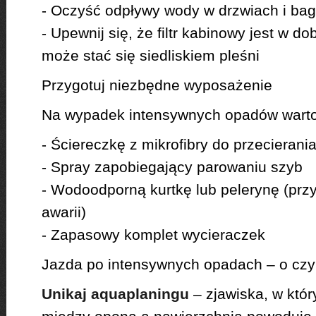
- Oczyść odpływy wody w drzwiach i ba
- Upewnij się, że filtr kabinowy jest w d
może stać się siedliskiem pleśni
Przygotuj niezbędne wyposażenie
Na wypadek intensywnych opadów wart
- Ściereczkę z mikrofibry do przecieran
- Spray zapobiegający parowaniu szyb
- Wodoodporną kurtkę lub pelerynę (prz
awarii)
- Zapasowy komplet wycieraczek
Jazda po intensywnych opadach – o cz
Unikaj aquaplaningu
– zjawiska, w któ