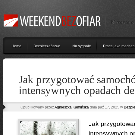
W trosce o
Home
Bezpieczeństwo
Na sygnale
Praca jako mechan
Jak przygotować samochó
intensywnych opadach de
Opublikowany przez
Agnieszka Kamińska
dnia paź 17, 2025 w
Bezpi
Jak przygotowa
intensywnych o