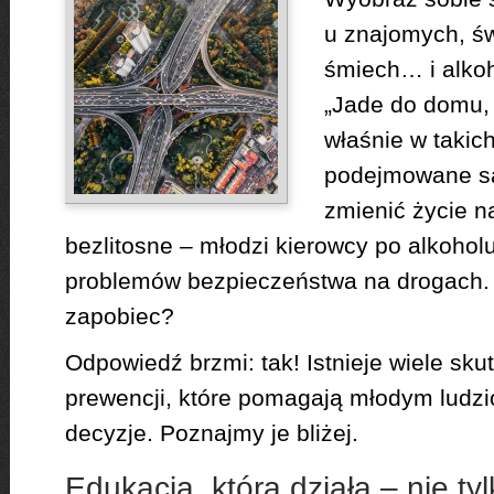
u znajomych, ś
śmiech… i alkoh
„Jade do domu, 
właśnie w taki
podejmowane są
zmienić życie n
bezlitosne – młodzi kierowcy po alkohol
problemów bezpieczeństwa na drogach.
zapobiec?
Odpowiedź brzmi: tak! Istnieje wiele sk
prewencji, które pomagają młodym lud
decyzje. Poznajmy je bliżej.
Edukacja, która działa – nie ty