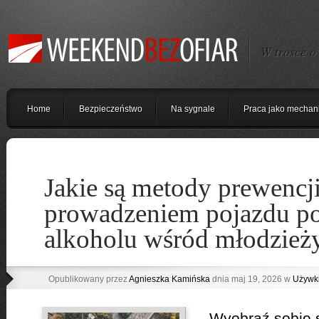
W trosce o
Home
Bezpieczeństwo
Na sygnale
Praca jako mechan
Jakie są metody prewencj
prowadzeniem pojazdu po
alkoholu wśród młodzież
Opublikowany przez
Agnieszka Kamińska
dnia maj 19, 2026 w
Używk
Wyobraź sobie s