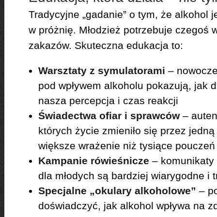
Tradycyjne „gadanie” o tym, że alkohol jes
w próżnię. Młodzież potrzebuje czegoś wi
zakazów. Skuteczna edukacja to:
Warsztaty z symulatorami
– nowocze
pod wpływem alkoholu pokazują, jak d
nasza percepcja i czas reakcji
Świadectwa ofiar i sprawców
– autent
których życie zmieniło się przez jedną 
większe wrażenie niż tysiące pouczeń
Kampanie rówieśnicze
– komunikaty 
dla młodych są bardziej wiarygodne i t
Specjalne „okulary alkoholowe”
– po
doświadczyć, jak alkohol wpływa na z