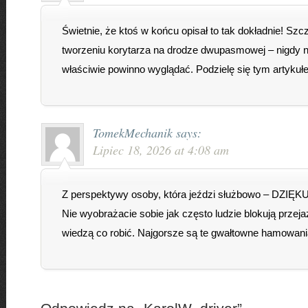
Świetnie, że ktoś w końcu opisał to tak dokładnie! Szc
tworzeniu korytarza na drodze dwupasmowej – nigdy ni
właściwie powinno wyglądać. Podzielę się tym artykuł
TomekMechanik
says:
Lipiec 18, 2026 at 4:08 am
Z perspektywy osoby, która jeździ służbowo – DZIĘKUJ
Nie wyobrażacie sobie jak często ludzie blokują przeja
wiedzą co robić. Najgorsze są te gwałtowne hamowani