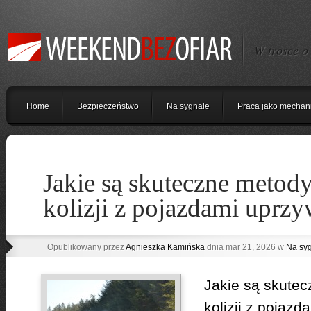
W trosce o
Home
Bezpieczeństwo
Na sygnale
Praca jako mechan
Jakie są skuteczne metody
kolizji z pojazdami uprz
Opublikowany przez
Agnieszka Kamińska
dnia mar 21, 2026 w
Na sy
Jakie są skutec
kolizji z pojaz