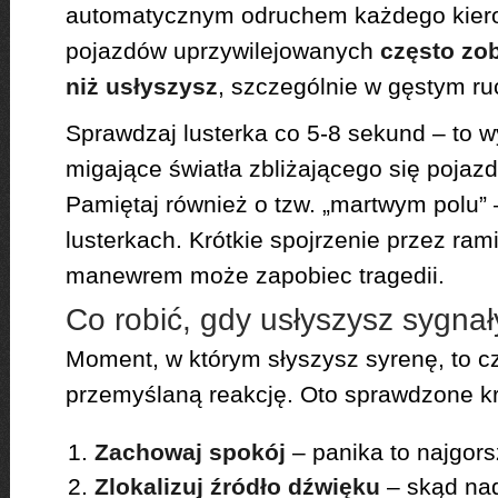
automatycznym odruchem każdego kier
pojazdów uprzywilejowanych
często zo
niż usłyszysz
, szczególnie w gęstym ru
Sprawdzaj lusterka co 5-8 sekund – to 
migające światła zbliżającego się pojaz
Pamiętaj również o tzw. „martwym polu” –
lusterkach. Krótkie spojrzenie przez ra
manewrem może zapobiec tragedii.
Co robić, gdy usłyszysz sygna
Moment, w którym słyszysz syrenę, to c
przemyślaną reakcję. Oto sprawdzone kr
Zachowaj spokój
– panika to najgor
Zlokalizuj źródło dźwięku
– skąd na