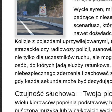
Wycie syren, mi
pędzące z niesa
scenariusz, któ
nawet doświadc
Kolizje z pojazdami uprzywilejowanymi, t
strażackie czy radiowozy policji, stano
nie tylko dla uczestników ruchu, ale mo
osób, do których jadą służby ratunkowe.
niebezpiecznego zderzenia i zachować z
gdy każda sekunda może być decydują
Czujność słuchowa – Twoja pie
Wielu kierowców popełnia podstawowy bł
puśczoną muzyką lub w całkowicie wyci