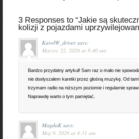
3 Responses to “Jakie są skutecz
kolizji z pojazdami uprzywilejowa
KarolW_driver
says:
Marzec 22, 2026 at 8:40 am
Bardzo przydatny artykuł! Sam raz o mało nie spowodo
nie dosłyszałem karetki przez głośną muzykę. Od tam
trzymam radio na niższym poziomie i regularnie spraw
Naprawdę warto o tym pamiętać.
MagdaK
says:
Maj 9, 2026 at 4:31 am