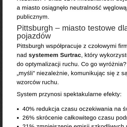
a miasto osiągnęło neutralność węglową
publicznym.
Pittsburgh – miasto testowe d
pojazdów
Pittsburgh współpracuje z czołowymi fi
nad
systemem Surtrac
, który wykorzyst
do optymalizacji ruchu. Co go wyróżnia
„myśli” niezależnie, komunikując się z s
wzorców ruchu.
System przynosi spektakularne efekty:
40% redukcja czasu oczekiwania na ś
26% skrócenie całkowitego czasu pod
21% zmniejszenie emisji szkodliwych 