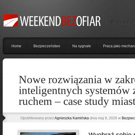
W trosce o
Home
Bezpieczeństwo
Na sygnale
Praca jako mechan
Nowe rozwiązania w zakr
inteligentnych systemów 
ruchem – case study miast
Opublikowany przez
Agnieszka Kamińska
dnia maj 9, 2026 w
Bezpiec
Wyobraź sobie m