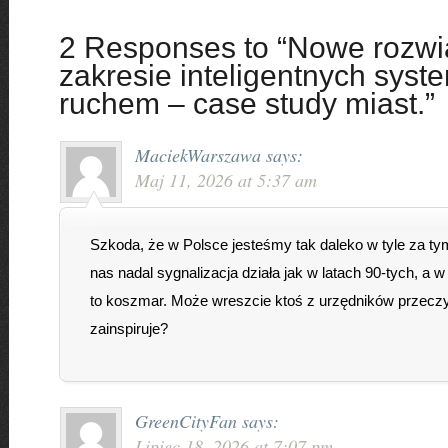
2 Responses to “Nowe rozwi
zakresie inteligentnych sys
ruchem – case study miast.”
MaciekWarszawa
says:
Maj 11, 2026 at 5:37 am
Szkoda, że w Polsce jesteśmy tak daleko w tyle za ty
nas nadal sygnalizacja działa jak w latach 90-tych, a 
to koszmar. Może wreszcie ktoś z urzędników przeczyta 
zainspiruje?
GreenCityFan
says:
Lipiec 18, 2026 at 7:07 pm