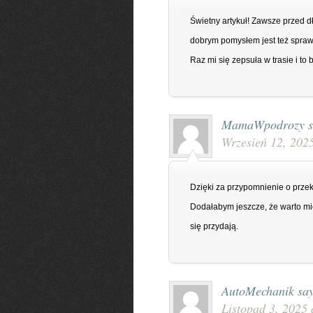
Świetny artykuł! Zawsze przed d
dobrym pomysłem jest też spraw
Raz mi się zepsuła w trasie i to 
MamaWpodrozy
s
Wrzesień 12, 202
Dzięki za przypomnienie o prze
Dodałabym jeszcze, że warto mie
się przydają.
AutoMechanik
say
Listopad 3, 2025 