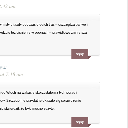
2:42 am
ym stylu jazdy podczas długich tras – oszczędza paliwo i
awdźcie też ciśnienie w oponach – prawidłowe zmniejsza
reply
ays:
 at 7:18 am
 do Włoch na wakacje skorzystałem z tych porad i
ów. Szczególnie przydatne okazało się sprawdzenie
 stwierdził, że były mocno zużyte.
reply