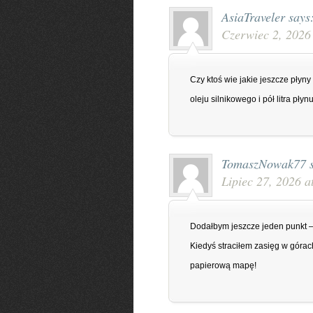
AsiaTraveler
says
Czerwiec 2, 2026
Czy ktoś wie jakie jeszcze płyny
oleju silnikowego i pół litra pły
TomaszNowak77
Lipiec 27, 2026 a
Dodałbym jeszcze jeden punkt – 
Kiedyś straciłem zasięg w górac
papierową mapę!