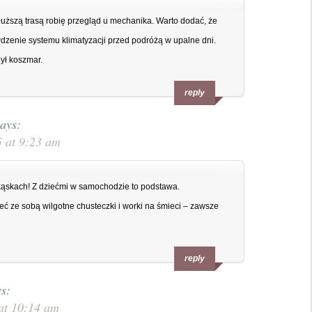
łuższą trasą robię przegląd u mechanika. Warto dodać, że
dzenie systemu klimatyzacji przed podróżą w upalne dni.
był koszmar.
reply
ays:
5 at 9:23 am
kąskach! Z dziećmi w samochodzie to podstawa.
ć ze sobą wilgotne chusteczki i worki na śmieci – zawsze
reply
s:
at 10:14 am