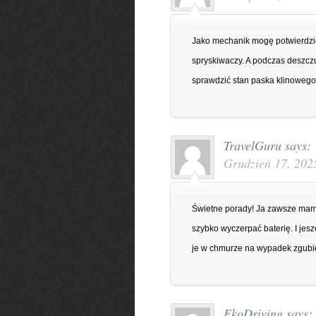
Jako mechanik mogę potwierdzić 
spryskiwaczy. A podczas deszcz
sprawdzić stan paska klinowego 
TravelGuru
says:
Grudzień 17, 202
Świetne porady! Ja zawsze mam
szybko wyczerpać baterię. I jes
je w chmurze na wypadek zgubie
EkoDriving
says: