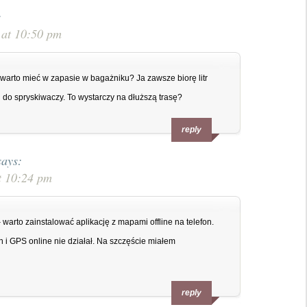
:
 at 10:50 pm
 warto mieć w zapasie w bagażniku? Ja zawsze biorę litr
nu do spryskiwaczy. To wystarczy na dłuższą trasę?
reply
says:
t 10:24 pm
warto zainstalować aplikację z mapami offline na telefon.
h i GPS online nie działał. Na szczęście miałem
reply