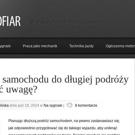
W trosce o Twoje bezpieczeństwo
ygnale
Praca jako mechanik
Technika jazdy
Ogłoszenia motor
 samochodu do długiej podróży
ić uwagę?
ińska
dnia paź 18, 2024 w
Na sygnale
|
8 komentarze
Planując dłuższą podróż samochodem, na pewno zastanawiasz się,
jak odpowiednio przygotować się do takiego wyjazdu, aby uniknąć