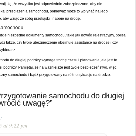
j się, że wszystko jest odpowiednio zabezpieczone, aby nie
nikaj przeciążenia samochodu, ponieważ może to wpłynąć na jego
, aby wziąć ze sobą przekąski i napoje na drogę.
 samochodu
stkie niezbędne dokumenty samochodu, takie jak dowód rejestracyjny, polisa
dź także, czy twoje ubezpieczenie obejmuje assistance na drodze i czy
wybierasz.
du do długiej podróży wymaga trochę czasu i planowania, ale jest to
j podróży. Pamiętaj, że najważniejsze jest twoje bezpieczeństwo, więc
czny samochodu i bądź przygotowany na różne sytuacje na drodze.
Przygotowanie samochodu do długiej
zwrócić uwagę?”
:
5 at 9:22 pm