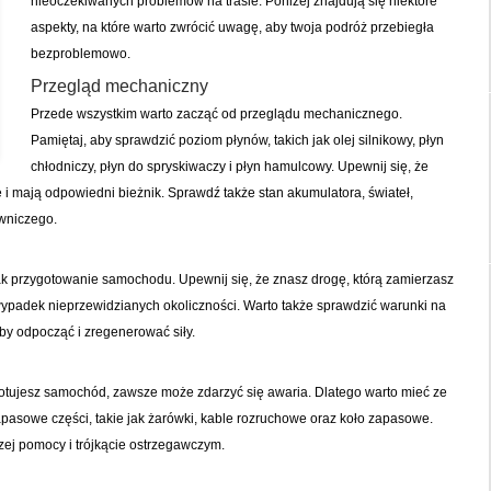
nieoczekiwanych problemów na trasie. Poniżej znajdują się niektóre
aspekty, na które warto zwrócić uwagę, aby twoja podróż przebiegła
bezproblemowo.
Przegląd mechaniczny
Przede wszystkim warto zacząć od przeglądu mechanicznego.
Pamiętaj, aby sprawdzić poziom płynów, takich jak olej silnikowy, płyn
chłodniczy, płyn do spryskiwaczy i płyn hamulcowy. Upewnij się, że
mają odpowiedni bieżnik. Sprawdź także stan akumulatora, świateł,
wniczego.
ak przygotowanie samochodu. Upewnij się, że znasz drogę, którą zamierzasz
 wypadek nieprzewidzianych okoliczności. Warto także sprawdzić warunki na
aby odpocząć i zregenerować siły.
gotujesz samochód, zawsze może zdarzyć się awaria. Dlatego warto mieć ze
apasowe części, takie jak żarówki, kable rozruchowe oraz koło zapasowe.
zej pomocy i trójkącie ostrzegawczym.