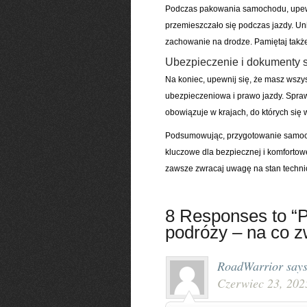
Podczas pakowania samochodu, upewni
przemieszczało się podczas jazdy. U
zachowanie na drodze. Pamiętaj także
Ubezpieczenie i dokumenty
Na koniec, upewnij się, że masz wszy
ubezpieczeniowa i prawo jazdy. Spraw
obowiązuje w krajach, do których się 
Podsumowując, przygotowanie samocho
kluczowe dla bezpiecznej i komfortowe
zawsze zwracaj uwagę na stan techni
8 Responses to “
podróży – na co 
RoadWarrior
says
Czerwiec 23, 202