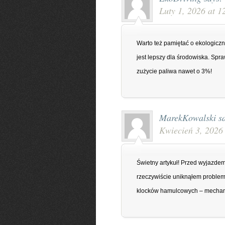
Luty 1, 2026 at 1
Warto też pamiętać o ekologiczn
jest lepszy dla środowiska. Spr
zużycie paliwa nawet o 3%!
MarekKowalski
s
Kwiecień 3, 2026
Świetny artykuł! Przed wyjazdem
rzeczywiście uniknąłem problem
klocków hamulcowych – mechanic