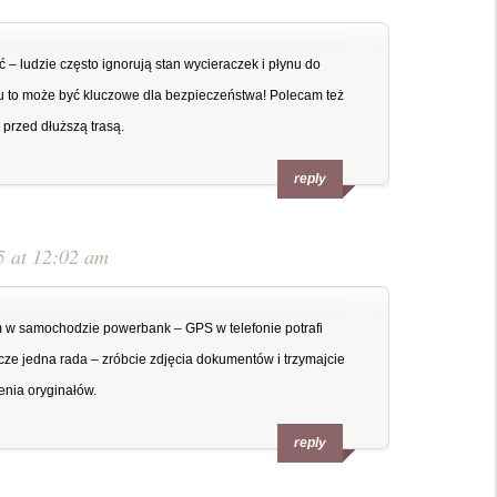
– ludzie często ignorują stan wycieraczek i płynu do
u to może być kluczowe dla bezpieczeństwa! Polecam też
przed dłuższą trasą.
reply
5 at 12:02 am
 w samochodzie powerbank – GPS w telefonie potrafi
zcze jedna rada – zróbcie zdjęcia dokumentów i trzymajcie
nia oryginałów.
reply