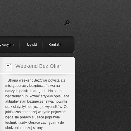
yzacyjne
Używki
Kontakt
Weekend Bez Ofiar
Strona weekendBezOfiar powstała z
misją poprawy bezpieczeństwa na
naszych polskich drogach. Na stronie
będziemy publikować artykuły opisujące
aktualny stan bezpieczeństwa, nowinki
oraz statystyki dotyczące wypadków. Co
jakiś czas na naszej witrynie pojawiać
będą się porady służące poprawie
techniki jazdy. Gorąco zachęcamy do
śledzenia naszej strony