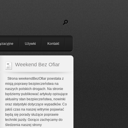
yzacyjne
Używki
Kontakt
Weekend Bez Ofiar
Strona weekendBezOfiar powstała z
misją poprawy bezpieczeństwa na
naszych polskich drogach. Na stronie
będziemy publikować artykuły opisujące
aktualny stan bezpieczeństwa, nowinki
oraz statystyki dotyczące wypadków. Co
jakiś czas na naszej witrynie pojawiać
będą się porady służące poprawie
techniki jazdy. Gorąco zachęcamy do
śledzenia naszej strony