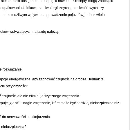
 niektóre leki dostępne na receptę, a nawet bez recepty, mogą znacząco
a opakowaniach leków przeciwalergicznych, przeciwbólowych czy
eżenie o możliwym wpływie na prowadzenie pojazdów, jednak wielu
leków wpływających na jazdę należą:
e rozwiązanie
apoje energetyczne, aby zachować czujność na drodze. Jednak te
ie przytomności:
czujność, ale nie eliminuje fizycznego zmęczenia
tępuje „zjazd” – nagłe zmęczenie, które może być bardziej niebezpieczne niż
 do nerwowości i rozkojarzenia
t niebezpieczna?