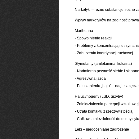
Narkotyki – różne substancje, różne 
Wpływ narkotyków na zdolność prowadz
Marihuana
- Spowolnienie reakcji
- Problemy z koncentracją i utrzyman
- Zaburzenia koordynacji ruchowej
Stymulanty (amfetamina, kokaina)
- Nadmierna pewność siebie i skłonno
- Agresywna jazda
- Po ustąpieniu „haju” – nagłe zmęcze
Halucynogeny (LSD, grzyby)
- Zniekształcenia percepcji wzrokowej
- Utrata kontaktu z rzeczywistością
- Całkowita niezdolność do oceny sytu
Leki – niedoceniane zagrożenie