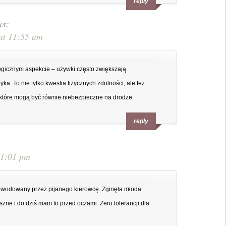
reply
ys:
at 11:55 am
gicznym aspekcie – używki często zwiększają
ka. To nie tylko kwestia fizycznych zdolności, ale też
które mogą być równie niebezpieczne na drodze.
reply
11:01 pm
owodowany przez pijanego kierowcę. Zginęła młoda
aszne i do dziś mam to przed oczami. Zero tolerancji dla