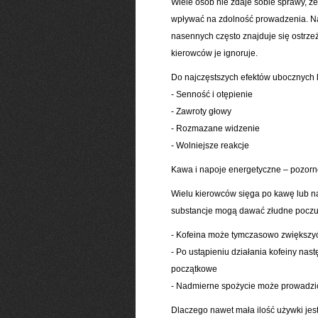
Wiele osób nie zdaje sobie sprawy, że
wpływać na zdolność prowadzenia. N
nasennych często znajduje się ostrz
kierowców je ignoruje.
Do najczęstszych efektów ubocznych 
- Senność i otępienie
- Zawroty głowy
- Rozmazane widzenie
- Wolniejsze reakcje
Kawa i napoje energetyczne – pozorn
Wielu kierowców sięga po kawę lub n
substancje mogą dawać złudne poczuc
- Kofeina może tymczasowo zwiększyć 
- Po ustąpieniu działania kofeiny nas
początkowe
- Nadmierne spożycie może prowadzić
Dlaczego nawet mała ilość używki jes