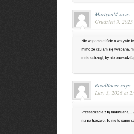
MartynaM
says:
Grudzień 9, 2025
Nie wspomnieliście o wpływie le
mimo że czułam się wyspana, mia
mnie ostrzegł, by nie prowadzić
RoadRacer
says:
Luty 3, 2026 at 2
Przesadzacie z tą marihuaną… Zna
niż na trzeźwo. To nie to samo co