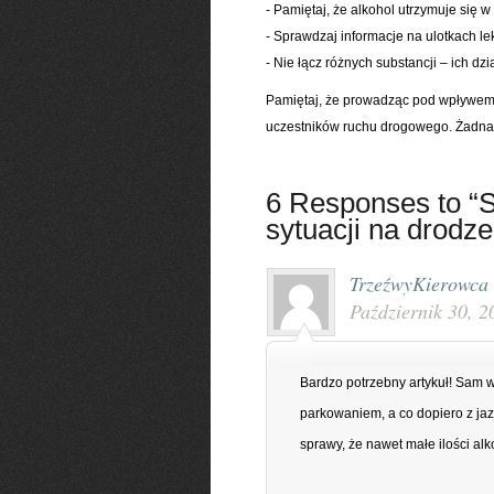
- Pamiętaj, że alkohol utrzymuje się 
- Sprawdzaj informacje na ulotkach le
- Nie łącz różnych substancji – ich d
Pamiętaj, że prowadząc pod wpływem u
uczestników ruchu drogowego. Żadna i
6 Responses to “
sytuacji na drodze
TrzeźwyKierowca
Październik 30, 2
Bardzo potrzebny artykuł! Sam w
parkowaniem, a co dopiero z jaz
sprawy, że nawet małe ilości alk