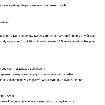
ające pełnej integracji wielu funkcji poznawczych:
 sekund
by jeden z tych elementów, tworzy zagrożenie. Wyobraź sobie, że Twój czas
ekundy – przy prędkości 90 km/h to dodatkowe 12,5 metra przed naciśnięciem
drogowych ma związek z alkoholem
ają około 2 razy większe ryzyko spowodowania wypadku
lkoholu z lekami) może zwiększyć ryzyko wypadku nawet 20-krotnie
wiek używek:
aksówka, komunikacja miejska, wyznaczony trzeźwy kierowca)