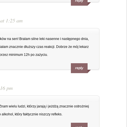
reply
 at 1:25 am
ków na sen! Brałam silne leki nasenne i następnego dnia,
łam znacznie dłuższy czas reakcji. Dobrze że mój lekarz
 przez minimum 12h po zażyciu.
reply
:16 pm
m wielu ludzi, którzy jarają i jeżdżą znacznie ostrożniej
 alkohol, który faktycznie niszczy refleks.