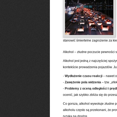
stanowić śmiertelne zagrożenie za ki
Alkohol – złudne poczucie pewności s
Alkohol jest jedną z najczęściej spo
kontekście prowadzenia pojazdów. Już
-
Wydłużenie czasu reakcji
– nawet o
-
Zawężenie pola widzenia
– tzw. „efe
-
Problemy z oceną odległości i pręd
ocenić, jak szybko zbliża się do prze
Co gorsza, alkohol wywołuje złudne p
alkoholu często są przekonani, że pr
ryzyka na drodze.