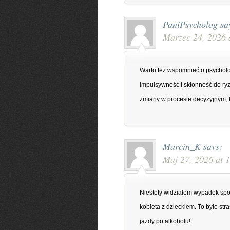
PaniPsycholog
sa
Marzec 24, 2026 
Warto też wspomnieć o psycholo
impulsywność i skłonność do ryzy
zmiany w procesie decyzyjnym, 
Marcin_K
says:
Maj 27, 2026 at 
Niestety widziałem wypadek sp
kobieta z dzieckiem. To było str
jazdy po alkoholu!