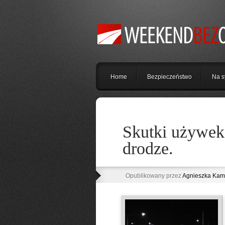
Home
Bezpieczeństwo
Na s
Skutki używek 
drodze.
Opublikowany przez
Agnieszka Kam