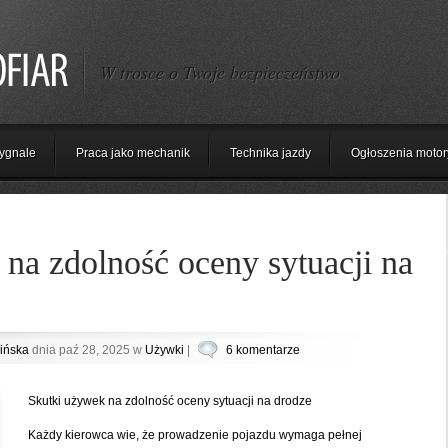
W trosce o Twoje bezpieczeństwo
ygnale
Praca jako mechanik
Technika jazdy
Ogłoszenia motor
na zdolność oceny sytuacji na
ińska
dnia paź 28, 2025 w
Używki
|
6 komentarze
Skutki używek na zdolność oceny sytuacji na drodze
Każdy kierowca wie, że prowadzenie pojazdu wymaga pełnej