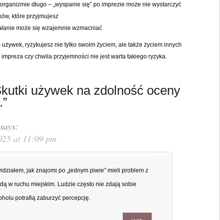
w organizmie długo – „wyspanie się” po imprezie może nie wystarczyć
ków, które przyjmujesz
ziałanie może się wzajemnie wzmacniać
żywek, ryzykujesz nie tylko swoim życiem, ale także życiem innych
mpreza czy chwila przyjemności nie jest warta takiego ryzyka.
Skutki używek na zdolność oceny
.”
says:
025 at 11:09 pm
idziałem, jak znajomi po „jednym piwie” mieli problem z
dą w ruchu miejskim. Ludzie często nie zdają sobie
oholu potrafią zaburzyć percepcję.