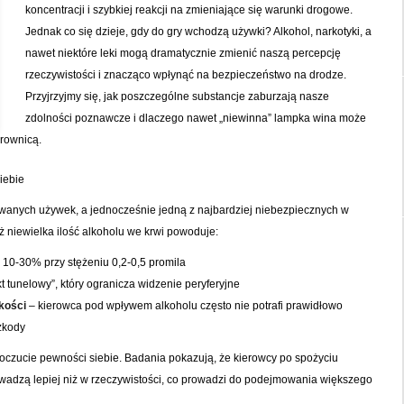
koncentracji i szybkiej reakcji na zmieniające się warunki drogowe.
Jednak co się dzieje, gdy do gry wchodzą używki? Alkohol, narkotyki, a
nawet niektóre leki mogą dramatycznie zmienić naszą percepcję
rzeczywistości i znacząco wpłynąć na bezpieczeństwo na drodze.
Przyjrzyjmy się, jak poszczególne substancje zaburzają nasze
zdolności poznawcze i dlaczego nawet „niewinna” lampka wina może
erownicą.
iebie
żywanych używek, a jednocześnie jedną z najbardziej niebezpiecznych w
 niewielka ilość alkoholu we krwi powoduje:
 10-30% przy stężeniu 0,2-0,5 promila
kt tunelowy”, który ogranicza widzenie peryferyjne
kości
– kierowca pod wpływem alkoholu często nie potrafi prawidłowo
szkody
oczucie pewności siebie. Badania pokazują, że kierowcy po spożyciu
owadzą lepiej niż w rzeczywistości, co prowadzi do podejmowania większego