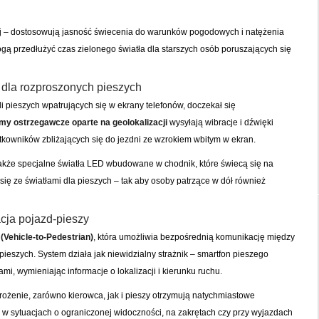
lej – dostosowują jasność świecenia do warunków pogodowych i natężenia
gą przedłużyć czas zielonego światła dla starszych osób poruszających się
 dla rozproszonych pieszych
 pieszych wpatrujących się w ekrany telefonów, doczekał się
my ostrzegawcze oparte na geolokalizacji
wysyłają wibracje i dźwięki
kowników zbliżających się do jezdni ze wzrokiem wbitym w ekran.
akże specjalne światła LED wbudowane w chodnik, które świecą się na
się ze światłami dla pieszych – tak aby osoby patrzące w dół również
cja pojazd-pieszy
 (Vehicle-to-Pedestrian)
, która umożliwia bezpośrednią komunikację między
ieszych. System działa jak niewidzialny strażnik – smartfon pieszego
i, wymieniając informacje o lokalizacji i kierunku ruchu.
rożenie, zarówno kierowca, jak i pieszy otrzymują natychmiastowe
e w sytuacjach o ograniczonej widoczności, na zakrętach czy przy wyjazdach