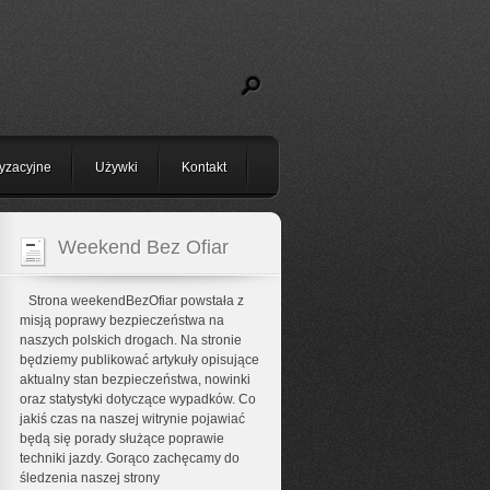
yzacyjne
Używki
Kontakt
Weekend Bez Ofiar
Strona weekendBezOfiar powstała z
misją poprawy bezpieczeństwa na
naszych polskich drogach. Na stronie
będziemy publikować artykuły opisujące
aktualny stan bezpieczeństwa, nowinki
oraz statystyki dotyczące wypadków. Co
jakiś czas na naszej witrynie pojawiać
będą się porady służące poprawie
techniki jazdy. Gorąco zachęcamy do
śledzenia naszej strony