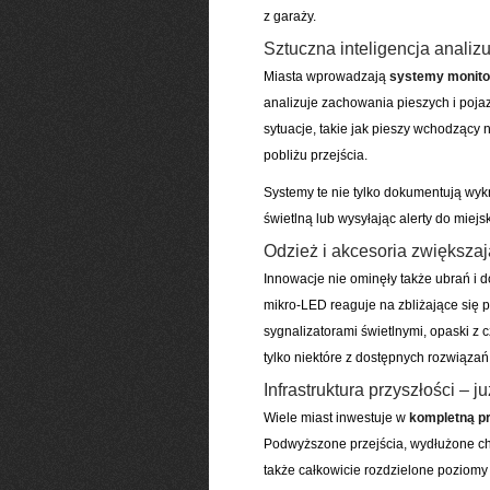
z garaży.
Sztuczna inteligencja anali
Miasta wprowadzają
systemy monitor
analizuje zachowania pieszych i poja
sytuacje, takie jak pieszy wchodząc
pobliżu przejścia.
Systemy te nie tylko dokumentują wy
świetlną lub wysyłając alerty do miejsk
Odzież i akcesoria zwiększa
Innowacje nie ominęły także ubrań i 
mikro-LED reaguje na zbliżające się 
sygnalizatorami świetlnymi, opaski z 
tylko niektóre z dostępnych rozwiązań
Infrastruktura przyszłości – ju
Wiele miast inwestuje w
kompletną pr
Podwyższone przejścia, wydłużone cho
także całkowicie rozdzielone poziomy