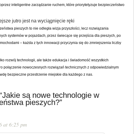
oprzez inteligentne zarządzanie ruchem, które priorytetyzuje bezpieczeństwo
ze jutro jest na wyciągnięcie ręki
ństwa pieszych to nie odległa wizja przyszłości, lecz rozwiązania
nych systemów w pojazdach, przez świecące się przejścia dla pieszych, po
ochodami – każda z tych innowacji przyczynia się do zmniejszenia liczby
lko rozwój technologii, ale także edukacja i świadomość wszystkich
ro połączenie nowoczesnych rozwiązań technicznych z odpowiedzialnym
dę bezpieczne przestrzenie miejskie dla każdego z nas.
“Jakie są nowe technologie w
eństwa pieszych?”
6 at 6:25 pm