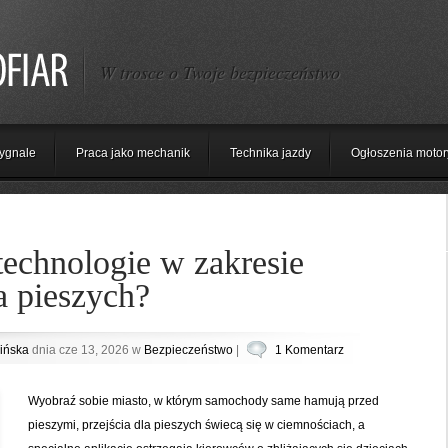
W trosce o Twoje bezpieczeństwo
ygnale
Praca jako mechanik
Technika jazdy
Ogłoszenia motor
technologie w zakresie
a pieszych?
ińska
dnia cze 13, 2026 w
Bezpieczeństwo
|
1 Komentarz
Wyobraź sobie miasto, w którym samochody same hamują przed
pieszymi, przejścia dla pieszych świecą się w ciemnościach, a