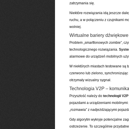
zatrzymania się.
Niektóre rozwiązania idą jeszcze da
ruchu, a w połączeniu z czujnikami mo
wolniej.
Wirtualne bariery dźwiękowe
Problem „smartfonowych zombie”, czyli
technologicznego rozwiązania.
Syste
alarmowe do urządzeń mobilnych użyt
W niektórych miastach testowane są t
czerwono lub zielono, synchronizując 
otrzymały wizualny sygnał.
Technologia V2P – komunika
Przyszłość należy do
technologii V2P
pojazdami a urządzeniami mobilnymi p
„rozmawia” z nadjeżdżającymi pojazdam
Gdy algorytm wykryje potencjalne zag
ostrzeżenie. To szczególnie przydatn