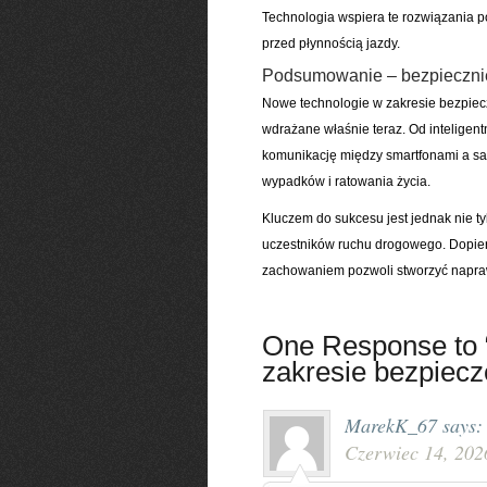
Technologia wspiera te rozwiązania p
przed płynnością jazdy.
Podsumowanie – bezpieczniejs
Nowe technologie w zakresie bezpiecze
wdrażane właśnie teraz. Od inteligent
komunikację między smartfonami a sam
wypadków i ratowania życia.
Kluczem do sukcesu jest jednak nie ty
uczestników ruchu drogowego. Dopie
zachowaniem pozwoli stworzyć napraw
One Response to 
zakresie bezpiecz
MarekK_67
says:
Czerwiec 14, 202