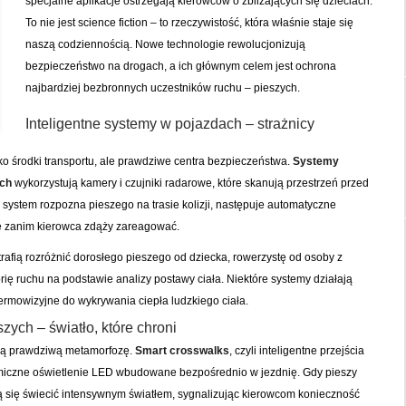
specjalne aplikacje ostrzegają kierowców o zbliżających się dzieciach.
To nie jest science fiction – to rzeczywistość, która właśnie staje się
naszą codziennością. Nowe technologie rewolucjonizują
bezpieczeństwo na drogach, a ich głównym celem jest ochrona
najbardziej bezbronnych uczestników ruchu – pieszych.
Inteligentne systemy w pojazdach – strażnicy
o środki transportu, ale prawdziwe centra bezpieczeństwa.
Systemy
ch
wykorzystują kamery i czujniki radarowe, które skanują przestrzeń przed
system rozpozna pieszego na trasie kolizji, następuje automatyczne
e zanim kierowca zdąży zareagować.
rafią rozróżnić dorosłego pieszego od dziecka, rowerzystę od osoby z
rię ruchu na podstawie analizy postawy ciała. Niektóre systemy działają
ermowizyjne do wykrywania ciepła ludzkiego ciała.
szych – światło, które chroni
zą prawdziwą metamorfozę.
Smart crosswalks
, czyli inteligentne przejścia
miczne oświetlenie LED wbudowane bezpośrednio w jezdnię. Gdy pieszy
ją się świecić intensywnym światłem, sygnalizując kierowcom konieczność