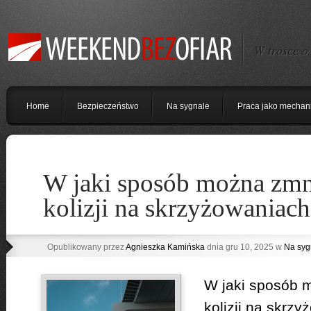
W trosce o
Home
Bezpieczeństwo
Na sygnale
Praca jako mechan
W jaki sposób można zmn
kolizji na skrzyżowaniach
Opublikowany przez
Agnieszka Kamińska
dnia gru 10, 2025 w
Na syg
W jaki sposób 
kolizji na skrz