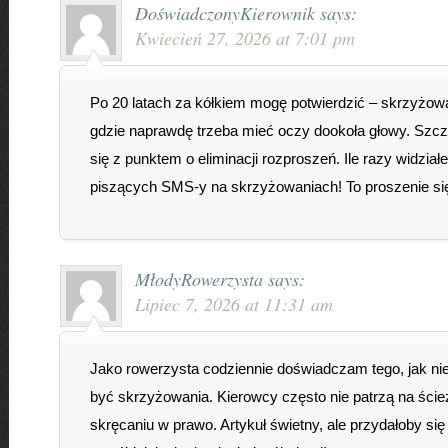
DoświadczonyKierownik
says:
Kwiecień 27, 2026 at 7:01 pm
Po 20 latach za kółkiem mogę potwierdzić – skrzyżowa
gdzie naprawdę trzeba mieć oczy dookoła głowy. Szc
się z punktem o eliminacji rozproszeń. Ile razy widzi
piszących SMS-y na skrzyżowaniach! To proszenie się
MłodyRowerzysta
says:
Lipiec 7, 2026 at 11:31 am
Jako rowerzysta codziennie doświadczam tego, jak nie
być skrzyżowania. Kierowcy często nie patrzą na ście
skręcaniu w prawo. Artykuł świetny, ale przydałoby się