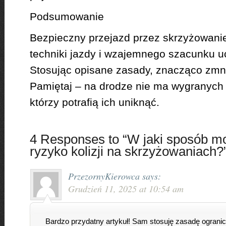
Podsumowanie
Bezpieczny przejazd przez skrzyżowani
techniki jazdy i wzajemnego szacunku u
Stosując opisane zasady, znacząco zmnie
Pamiętaj – na drodze nie ma wygranych w k
którzy potrafią ich uniknąć.
4 Responses to “W jaki sposób m
ryzyko kolizji na skrzyżowaniach?
PrzezornyKierowca
says:
Grudzień 11, 2025 at 10:54 am
Bardzo przydatny artykuł! Sam stosuję zasadę ograni