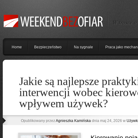
W trosce o
Home
Bezpieczeństwo
Na sygnale
Praca jako mechan
Jakie są najlepsze praktyk
interwencji wobec kiero
wpływem używek?
Opublikowany przez
Agnieszka Kamińska
dnia maj 24, 2026 w
Używk
Kierowanie poj