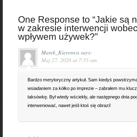
One Response to “Jakie są n
w zakresie interwencji wobe
wpływem używek?”
Marek_Kierowca
says:
Maj 27, 2026 at 7:55 am
Bardzo merytoryczny artykuł. Sam kiedyś powstrzyma
wsiadaniem za kółko po imprezie – zabrałem mu klucz
taksówkę. Był wtedy wściekły, ale następnego dnia po
interweniować, nawet jeśli ktoś się obrazi!